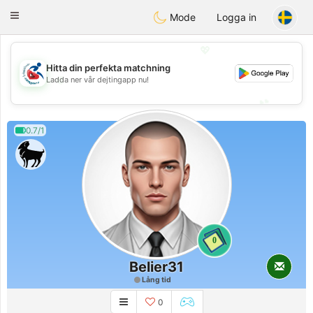
Handi Space
Toggle
Mode
Logga in
navigation
💖
Hitta din perfekta matchning
💖
Ladda ner vår dejtingapp nu!
💕
💕
0.7/1
0
Belier31
Lång tid
0