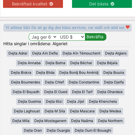
Bekräftad kvalitet
Det bästa
Vi arbetar hårt för att ge dig den bästa servicen, var snäll och stöd oss
Hitta singlar i områdena: Algeriet
Dejta Adrar
Dejta Aïn Defla
Dejta Aïn Témouchent
Dejta Algiers
Dejta Annaba
Dejta Batna
Dejta Béchar
Dejta Béjaïa
Dejta Biskra
Dejta Blida
Dejta Bordj Bou Arréridj
Dejta Bouira
Dejta Boumerdes
Dejta Chlef
Dejta Constantine
Dejta Djelfa
Dejta El Bayadh
Dejta El Oued
Dejta El Tarf
Dejta Ghardaia
Dejta Guelma
Dejta Illizi
Dejta Jijel
Dejta Khenchela
Dejta Laghouat
Dejta M Sila
Dejta Mascara
Dejta Medea
Dejta Mila
Dejta Mostaganem
Dejta Naâma
Dejta Northern
Dejta Oran
Dejta Ouargla
Dejta Oum El Bouaghi