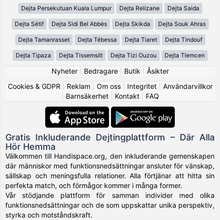
Dejta Persekutuan Kuala Lumpur
Dejta Relizane
Dejta Saida
Dejta Sétif
Dejta Sidi Bel Abbès
Dejta Skikda
Dejta Souk Ahras
Dejta Tamanrasset
Dejta Tébessa
Dejta Tiaret
Dejta Tindouf
Dejta Tipaza
Dejta Tissemsilt
Dejta Tizi Ouzou
Dejta Tlemcen
Nyheter
|
Bedragare
|
Butik
|
Åsikter
Cookies & GDPR
|
Reklam
|
Om oss
|
Integritet
|
Användarvillkor
|
Barnsäkerhet
|
Kontakt
|
FAQ
Gratis Inkluderande Dejtingplattform – Där Alla
Hör Hemma
Välkommen till Handispace.org, den inkluderande gemenskapen
där människor med funktionsnedsättningar ansluter för vänskap,
sällskap och meningsfulla relationer. Alla förtjänar att hitta sin
perfekta match, och förmågor kommer i många former.
Vår stödjande plattform för samman individer med olika
funktionsnedsättningar och de som uppskattar unika perspektiv,
styrka och motståndskraft.