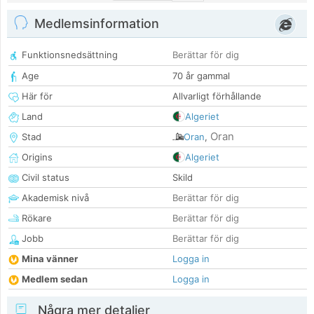
Medlemsinformation
Funktionsnedsättning
Berättar för dig
Age
70 år gammal
Här för
Allvarligt förhållande
Land
Algeriet
Oran
Stad
Oran
,
Origins
Algeriet
Civil status
Skild
Akademisk nivå
Berättar för dig
Rökare
Berättar för dig
Jobb
Berättar för dig
Mina vänner
Logga in
Medlem sedan
Logga in
Några mer detaljer