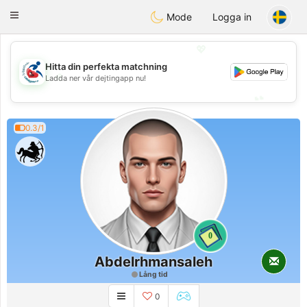
Handi Space
Toggle
Mode
Logga in
navigation
💖
Hitta din perfekta matchning
💖
Ladda ner vår dejtingapp nu!
💕
💕
0.3/1
0
Abdelrhmansaleh
Lång tid
0