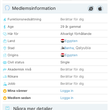
Medlemsinformation
Funktionsnedsättning
Berättar för dig
Age
29 år gammal
Här för
Allvarligt förhållande
Land
Egypten
Qalyubia
Stad
Banha
,
Origins
Egypten
Civil status
Single
Akademisk nivå
Berättar för dig
Rökare
Berättar för dig
Jobb
Berättar för dig
Mina vänner
Logga in
Medlem sedan
Logga in
Några mer detaljer