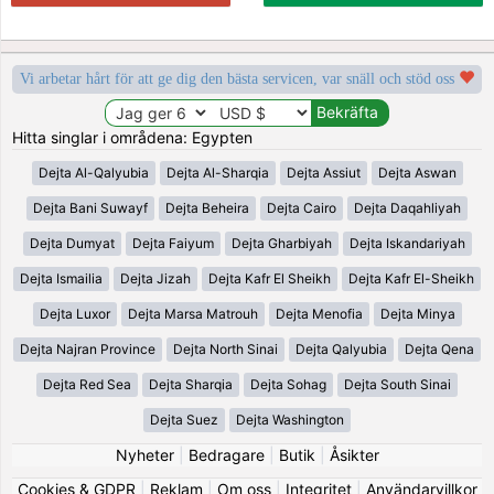
Vi arbetar hårt för att ge dig den bästa servicen, var snäll och stöd oss
Hitta singlar i områdena: Egypten
Dejta Al-Qalyubia
Dejta Al-Sharqia
Dejta Assiut
Dejta Aswan
Dejta Bani Suwayf
Dejta Beheira
Dejta Cairo
Dejta Daqahliyah
Dejta Dumyat
Dejta Faiyum
Dejta Gharbiyah
Dejta Iskandariyah
Dejta Ismailia
Dejta Jizah
Dejta Kafr El Sheikh
Dejta Kafr El-Sheikh
Dejta Luxor
Dejta Marsa Matrouh
Dejta Menofia
Dejta Minya
Dejta Najran Province
Dejta North Sinai
Dejta Qalyubia
Dejta Qena
Dejta Red Sea
Dejta Sharqia
Dejta Sohag
Dejta South Sinai
Dejta Suez
Dejta Washington
Nyheter
|
Bedragare
|
Butik
|
Åsikter
Cookies & GDPR
|
Reklam
|
Om oss
|
Integritet
|
Användarvillkor