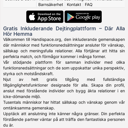
|
Barnsäkerhet
|
Kontakt
|
FAQ
Gratis Inkluderande Dejtingplattform – Där Alla
Hör Hemma
Välkommen till Handispace.org, den inkluderande gemenskapen
där människor med funktionsnedsättningar ansluter för vänskap,
sällskap och meningsfulla relationer. Alla förtjänar att hitta sin
perfekta match, och förmågor kommer i många former.
Vår stödjande plattform för samman individer med olika
funktionsnedsättningar och de som uppskattar unika perspektiv,
styrka och motståndskraft.
Njut av helt gratis tillgång med fullständiga
tillgänglighetsfunktioner designade för alla. Skapa din profil,
anslut med förstående individer och bygg äkta relationer i en
icke-dömande miljö.
Tusentals människor har hittat sällskap och vänskap genom vår
omtänksamma gemenskap.
Upptäck att anslutning inte känner några gränser. Din perfekta
förstående partner väntar på att träffa den fantastiska personen
du är.