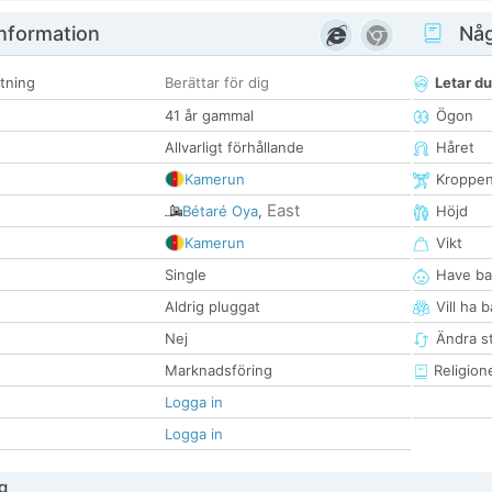
nformation
Någ
tning
Berättar för dig
Letar du
41 år gammal
Ögon
Allvarligt förhållande
Håret
Kamerun
Kroppe
East
Bétaré Oya
,
Höjd
Kamerun
Vikt
Single
Have ba
Aldrig pluggat
Vill ha 
Nej
Ändra st
Marknadsföring
Religion
Logga in
Logga in
g