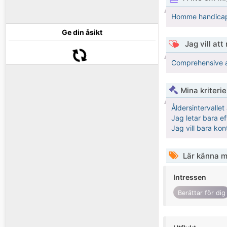
Homme handicapé 
Ge din åsikt
Jag vill att
Comprehensive at
Mina kriteri
Åldersintervalle
Jag letar bara ef
Jag vill bara kon
Lär känna m
Intressen
Berättar för dig