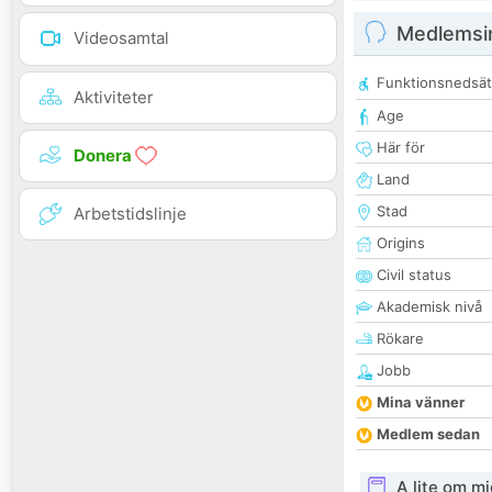
Medlemsi
Videosamtal
Funktionsnedsät
Aktiviteter
Age
Här för
Donera
Land
Stad
Arbetstidslinje
Origins
Civil status
Akademisk nivå
Rökare
Jobb
Mina vänner
Medlem sedan
A lite om mi