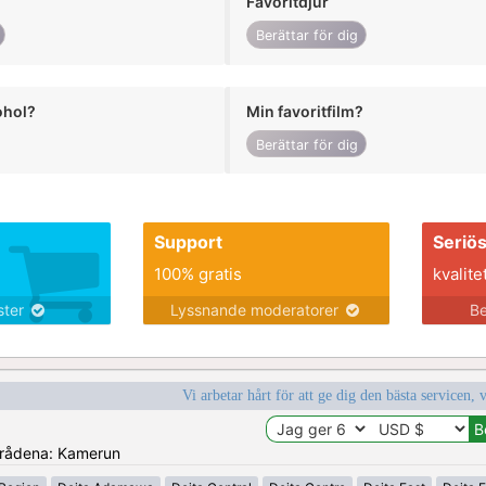
Favoritdjur
Berättar för dig
ohol?
Min favoritfilm?
Berättar för dig
Support
Seriö
100% gratis
kvalite
nster
Lyssnande moderatorer
Be
Vi arbetar hårt för att ge dig den bästa servicen, 
områdena: Kamerun