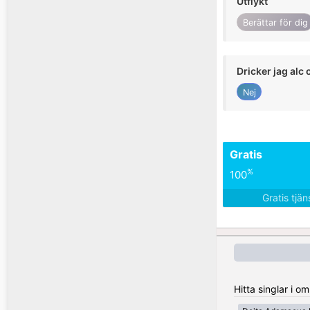
Utflykt
Berättar för dig
Dricker jag alc 
Nej
Gratis
%
100
Gratis tjä
Hitta singlar i 