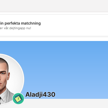
din perfekta matchning
💖
er vår dejtingapp nu!
💕
Aladji430
1