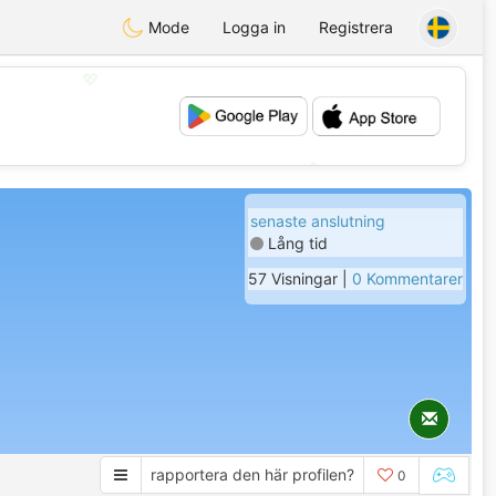
Mode
Logga in
Registrera
💖
💕
senaste anslutning
Lång tid
57 Visningar |
0 Kommentarer
rapportera den här profilen?
0