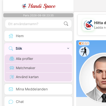
Handi Space
Paris 2026-08-06 23:35
Hitta 
Ladda n
Hem
0.5/1
Sök
Alla profiler
Matchmaker
Använd kartan
Mina Meddelanden
Chat