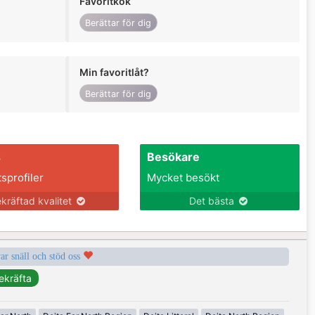
Favoritkök
Berättar för dig
Min favoritlåt?
Berättar för dig
s
Besökare
tsprofiler
Mycket besökt
kräftad kvalitet
Det bästa
var snäll och stöd oss