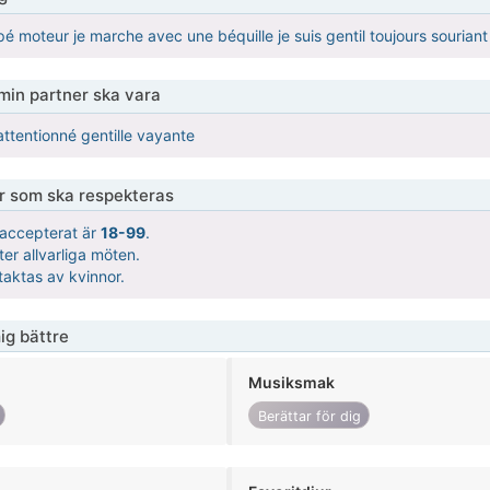
moteur je marche avec une béquille je suis gentil toujours souriant
 min partner ska vara
tentionné gentille vayante
er som ska respekteras
t accepterat är
18-99
.
ter allvarliga möten.
taktas av kvinnor.
ig bättre
Musiksmak
Berättar för dig