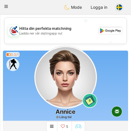
Handi Space
Toggle
Mode
Logga in
navigation
💖
Hitta din perfekta matchning
💖
Ladda ner vår dejtingapp nu!
💕
💕
0.3/1
0
Annice
Lång tid
5