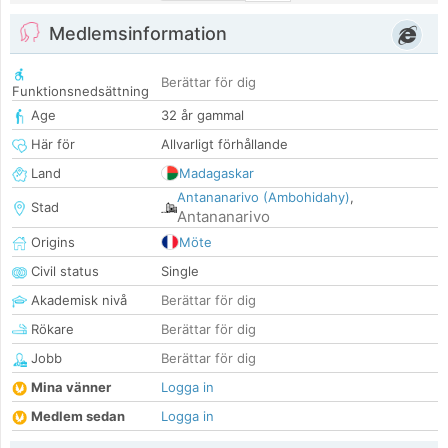
Medlemsinformation
Berättar för dig
Funktionsnedsättning
Age
32 år gammal
Här för
Allvarligt förhållande
Land
Madagaskar
Antananarivo (Ambohidahy)
,
Stad
Antananarivo
Origins
Möte
Civil status
Single
Akademisk nivå
Berättar för dig
Rökare
Berättar för dig
Jobb
Berättar för dig
Mina vänner
Logga in
Medlem sedan
Logga in