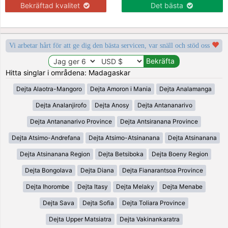
Bekräftad kvalitet
Det bästa
Vi arbetar hårt för att ge dig den bästa servicen, var snäll och stöd oss
Hitta singlar i områdena: Madagaskar
Dejta Alaotra-Mangoro
Dejta Amoron i Mania
Dejta Analamanga
Dejta Analanjirofo
Dejta Anosy
Dejta Antananarivo
Dejta Antananarivo Province
Dejta Antsiranana Province
Dejta Atsimo-Andrefana
Dejta Atsimo-Atsinanana
Dejta Atsinanana
Dejta Atsinanana Region
Dejta Betsiboka
Dejta Boeny Region
Dejta Bongolava
Dejta Diana
Dejta Fianarantsoa Province
Dejta Ihorombe
Dejta Itasy
Dejta Melaky
Dejta Menabe
Dejta Sava
Dejta Sofia
Dejta Toliara Province
Dejta Upper Matsiatra
Dejta Vakinankaratra