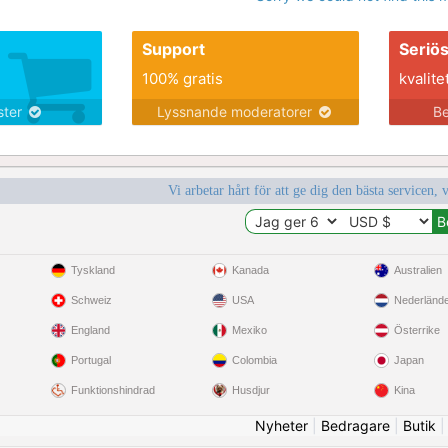
Support
Seriö
100% gratis
kvalite
nster
Lyssnande moderatorer
Be
Vi arbetar hårt för att ge dig den bästa servicen, 
Tyskland
Kanada
Australien
Schweiz
USA
Nederländ
England
Mexiko
Österrike
Portugal
Colombia
Japan
Funktionshindrad
Husdjur
Kina
Nyheter
|
Bedragare
|
Butik