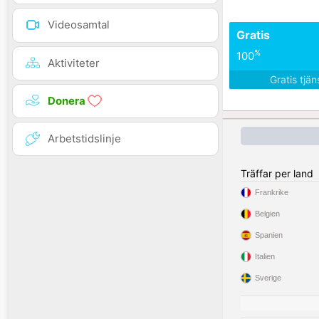
Videosamtal
Gratis
%
100
Aktiviteter
Gratis tjä
Donera
Arbetstidslinje
Träffar per land
Frankrike
Belgien
Spanien
Italien
Sverige