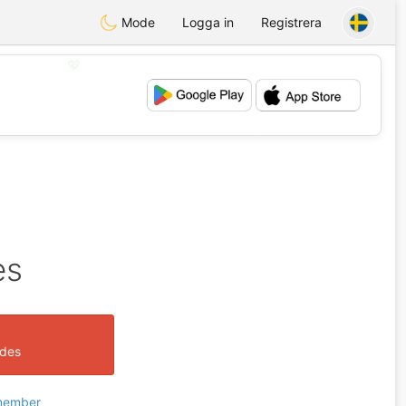
Mode
Logga in
Registrera
💖
💕
es
ades
 member