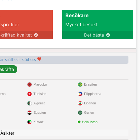
s
Besökare
tsprofiler
Mycket besökt
kräftad kvalitet
Det bästa
var snäll och stöd oss
Marocko
Brasilien
erna
Tunisien
Filippinerna
Algeriet
Libanon
Egypten
Gulfen
Kuwait
Hela listan
|
Åsikter