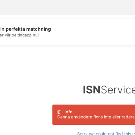
din perfekta matchning
er vår dejtingapp nu!
💖
💕
ISN
Servic
Info
Denna användare finns inte eller rader
Sorry we could not find this