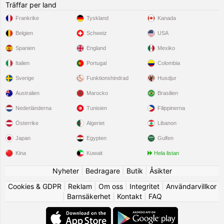
Träffar per land
Frankrike
Tyskland
Kanada
Belgien
Schweiz
USA
Spanien
England
Mexiko
Italien
Portugal
Colombia
Sverige
Funktionshindrad
Husdjur
Australien
Marocko
Brasilien
Nederländerna
Tunisien
Filippinerna
Österrike
Algeriet
Libanon
Japan
Egypten
Gulfen
Kina
Kuwait
Hela listan
Nyheter
|
Bedragare
|
Butik
|
Åsikter
Cookies & GDPR
|
Reklam
|
Om oss
|
Integritet
|
Användarvillkor
|
Barnsäkerhet
|
Kontakt
|
FAQ