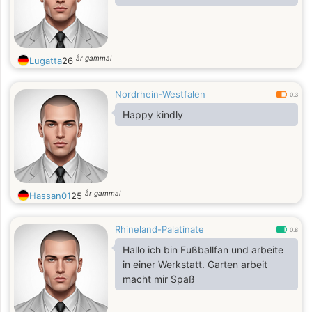
år gammal
Lugatta
26
Nordrhein-Westfalen
0.3
Happy kindly
år gammal
Hassan01
25
Rhineland-Palatinate
0.8
Hallo ich bin Fußballfan und arbeite
in einer Werkstatt. Garten arbeit
macht mir Spaß