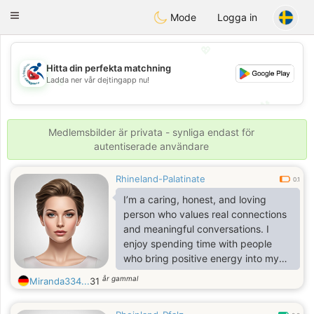
Handi Space
Toggle
Mode
Logga in
navigation
💖
Hitta din perfekta matchning
Ladda ner vår dejtingapp nu!
💖
💕
💕
Medlemsbilder är privata - synliga endast för
autentiserade användare
Rhineland-Palatinate
0.1
I’m a caring, honest, and loving
person who values real connections
and meaningful conversations. I
enjoy spending time with people
who bring positive energy into my
life. I’m hardworking, supportive,
år gammal
Miranda334...
31
and romantic at heart. I love
laughter, music, adventure, and