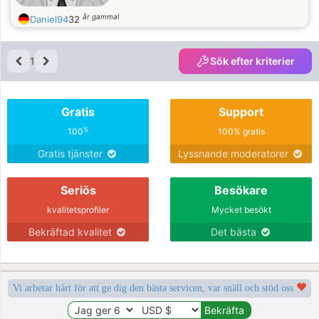
år gammal
Daniel94
32
1
Sök efter kriterier
Gratis
Support
%
100
100% gratis
Gratis tjänster
Lyssnande moderatorer
Seriös
Besökare
kvalitetsprofiler
Mycket besökt
Bekräftad kvalitet
Det bästa
Vi arbetar hårt för att ge dig den bästa servicen, var snäll och stöd oss