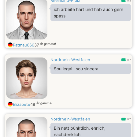
Rheinland-Pfalz
creating beautiful memories with the
0.8
right person. I believe trust, respect,
ich arbeite hart und hab auch gern
and communication are the
spass
foundation of every strong
relationship.
år gammal
Patmau666
37
Nordrhein-Westfalen
0.7
Sou legal , sou sincera
år gammal
Elizabete
48
Nordrhein-Westfalen
0.7
Bin nett pünktlich, ehrlich,
nachdenklich