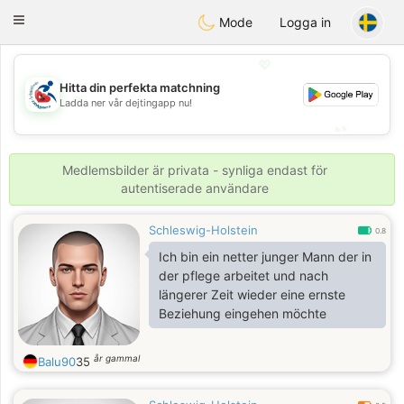
Handi Space
Toggle
Mode
Logga in
navigation
💖
Hitta din perfekta matchning
💖
Ladda ner vår dejtingapp nu!
💕
💕
Medlemsbilder är privata - synliga endast för
autentiserade användare
Schleswig-Holstein
0.8
Ich bin ein netter junger Mann der in
der pflege arbeitet und nach
längerer Zeit wieder eine ernste
Beziehung eingehen möchte
år gammal
Balu90
35