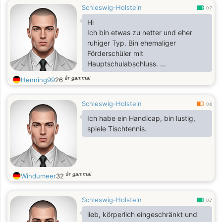
Schleswig-Holstein
0.7
Hi
Ich bin etwas zu netter und eher
ruhiger Typ. Bin ehemaliger
Förderschüler mit
Hauptschulabschluss.
Was tolles zu unternehmen und
år gammal
Henning99
26
ausgehen würde ich gerne mit dir.
Völlig unverbindlich. Alles kann
Schleswig-Holstein
nichts muss
0.6
Ich habe ein Handicap, bin lustig,
spiele Tischtennis.
år gammal
Windumeer
32
Schleswig-Holstein
0.7
lieb, körperlich eingeschränkt und