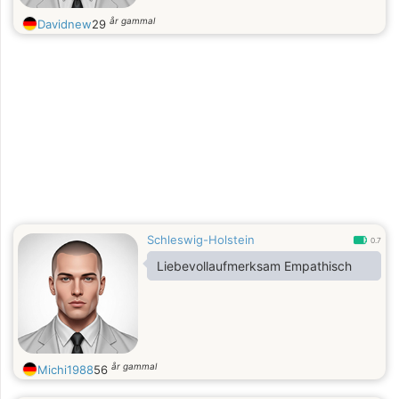
år gammal
Davidnew
29
Schleswig-Holstein
0.7
Liebevollaufmerksam Empathisch
år gammal
Michi1988
56