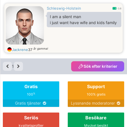
Mitmenschen und idealistisches,
Schleswig-Holstein
altruistisches Streben, denn es muß
0.8
nichts mehr erreicht werden. Alles ist
I am a silent man
gegeben.
i just want have wife and kids family
år gammal
Jackrene
37
1
Sök efter kriterier
Gratis
Support
%
100
100% gratis
Gratis tjänster
Lyssnande moderatorer
Seriös
Besökare
kvalitetsprofiler
Mycket besökt