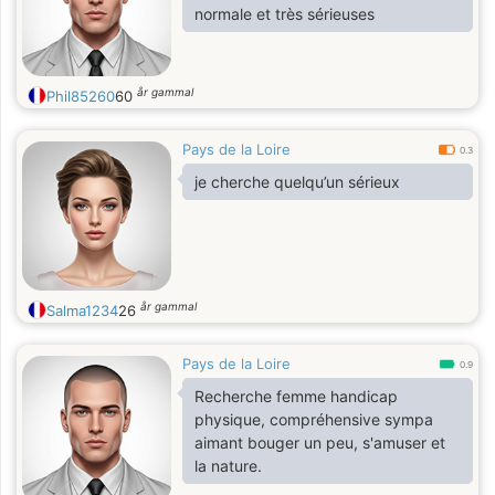
normale et très sérieuses
år gammal
Phil85260
60
Pays de la Loire
0.3
je cherche quelqu’un sérieux
år gammal
Salma1234
26
Pays de la Loire
0.9
Recherche femme handicap
physique, compréhensive sympa
aimant bouger un peu, s'amuser et
la nature.