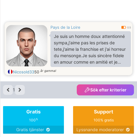
Pays de la Loire
0.5
Je suis un homme doux attentionné
sympa,j'aime pas les prises de
tete,j'aime la franchise et j'ai horreur
du mensonge.Je suis sincère fidele
en amour comme en amitié et je
recherche une belle femme c 'est-à-
år gammal
Nicosold33
50
dire une femme au cœur d'or et
fidèle surtout pour une relation à très
longue terme et pourquoi pas à vie!
1
Sök efter kriterier
Quand j'aime je ne cherche pas
ailleurs.
Gratis
Support
%
100
100% gratis
Gratis tjänster
Lyssnande moderatorer