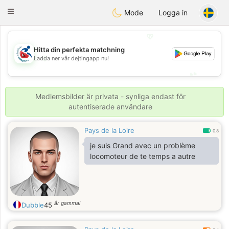
Handi Space
Toggle
Mode
Logga in
navigation
💖
Hitta din perfekta matchning
💖
Ladda ner vår dejtingapp nu!
💕
💕
Medlemsbilder är privata - synliga endast för
autentiserade användare
Pays de la Loire
0.8
je suis Grand avec un problème
locomoteur de te temps a autre
år gammal
Dubble
45