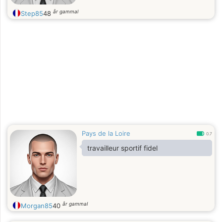
år gammal
Step85
48
Pays de la Loire
0.7
travailleur sportif fidel
år gammal
Morgan85
40