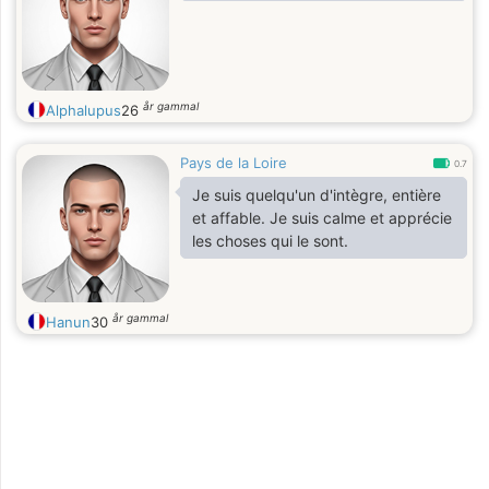
år gammal
Alphalupus
26
Pays de la Loire
0.7
Je suis quelqu'un d'intègre, entière
et affable. Je suis calme et apprécie
les choses qui le sont.
år gammal
Hanun
30