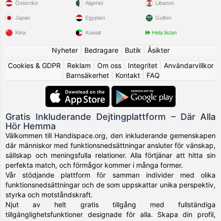
Österrike
Algeriet
Libanon
Japan
Egypten
Gulfen
Kina
Kuwait
Hela listan
Nyheter
|
Bedragare
|
Butik
|
Åsikter
Cookies & GDPR
|
Reklam
|
Om oss
|
Integritet
|
Användarvillkor
|
Barnsäkerhet
|
Kontakt
|
FAQ
Gratis Inkluderande Dejtingplattform – Där Alla
Hör Hemma
Välkommen till Handispace.org, den inkluderande gemenskapen
där människor med funktionsnedsättningar ansluter för vänskap,
sällskap och meningsfulla relationer. Alla förtjänar att hitta sin
perfekta match, och förmågor kommer i många former.
Vår stödjande plattform för samman individer med olika
funktionsnedsättningar och de som uppskattar unika perspektiv,
styrka och motståndskraft.
Njut av helt gratis tillgång med fullständiga
tillgänglighetsfunktioner designade för alla. Skapa din profil,