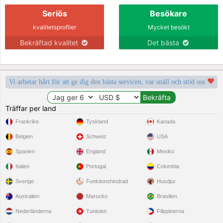
Seriös
Besökare
kvalitetsprofiler
Mycket besökt
Bekräftad kvalitet
Det bästa
Vi arbetar hårt för att ge dig den bästa servicen, var snäll och stöd oss
Träffar per land
Frankrike
Tyskland
Kanada
Belgien
Schweiz
USA
Spanien
England
Mexiko
Italien
Portugal
Colombia
Sverige
Funktionshindrad
Husdjur
Australien
Marocko
Brasilien
Nederländerna
Tunisien
Filippinerna