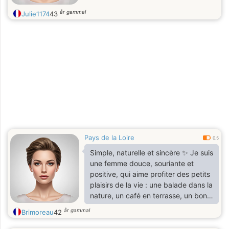
år gammal
Julie1174
43
Pays de la Loire
0.5
Simple, naturelle et sincère ✨ Je suis
une femme douce, souriante et
positive, qui aime profiter des petits
plaisirs de la vie : une balade dans la
nature, un café en terrasse, un bon
repas entre amis ou encore un
år gammal
Brimoreau
42
moment cocooning au calme.