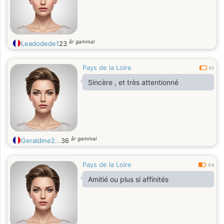
år gammal
Leadodede1
23
Pays de la Loire
0.1
Sincère , et très attentionné
år gammal
Geraldine2...
36
Pays de la Loire
0.4
Amitié ou plus si affinités