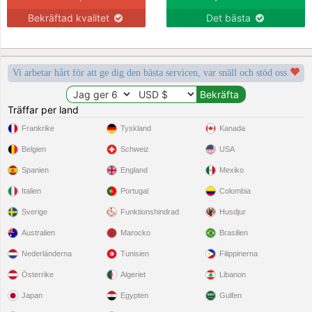
Bekräftad kvalitet
Det bästa
Vi arbetar hårt för att ge dig den bästa servicen, var snäll och stöd oss
Träffar per land
Frankrike
Tyskland
Kanada
Belgien
Schweiz
USA
Spanien
England
Mexiko
Italien
Portugal
Colombia
Sverige
Funktionshindrad
Husdjur
Australien
Marocko
Brasilien
Nederländerna
Tunisien
Filippinerna
Österrike
Algeriet
Libanon
Japan
Egypten
Gulfen