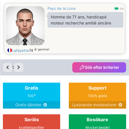
Pays de la Loire
0.9
Homme de 71 ans, handicapé
moteur recherche amitié sincère
år gammal
Lafayette
74
1
Sök efter kriterier
Gratis
Support
%
100
100% gratis
Gratis tjänster
Lyssnande moderatorer
Seriös
Besökare
kvalitetsprofiler
Mycket besökt