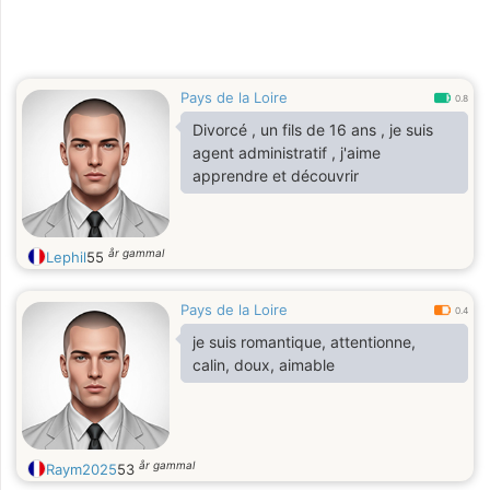
Pays de la Loire
0.8
Divorcé , un fils de 16 ans , je suis
agent administratif , j'aime
apprendre et découvrir
år gammal
Lephil
55
Pays de la Loire
0.4
je suis romantique, attentionne,
calin, doux, aimable
år gammal
Raym2025
53