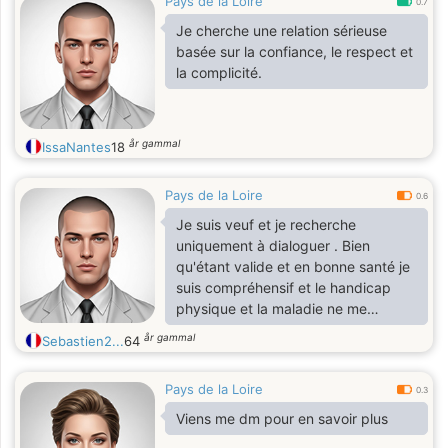
Pays de la Loire
0.7
Je cherche une relation sérieuse
basée sur la confiance, le respect et
la complicité.
år gammal
IssaNantes
18
Pays de la Loire
0.6
Je suis veuf et je recherche
uniquement à dialoguer . Bien
qu'étant valide et en bonne santé je
suis compréhensif et le handicap
physique et la maladie ne me
dérangent pas seules les qualités de
år gammal
Sebastien2...
64
la personne sont importantes. Alors
si vous le souhaitez à vos claviers
Pays de la Loire
mesdames.
0.3
Viens me dm pour en savoir plus