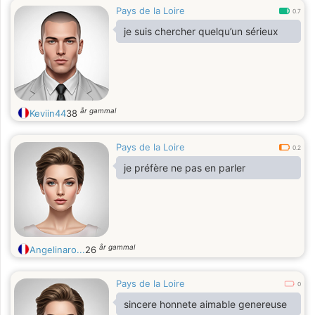
Pays de la Loire
0.7
je suis chercher quelqu’un sérieux
år gammal
Keviin44
38
Pays de la Loire
0.2
je préfère ne pas en parler
år gammal
Angelinaro...
26
Pays de la Loire
0
sincere honnete aimable genereuse