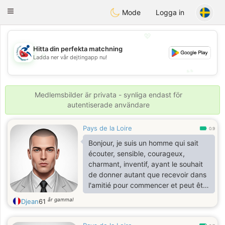
Handi Space
Toggle
Mode
Logga in
navigation
💖
Hitta din perfekta matchning
💖
Ladda ner vår dejtingapp nu!
💕
💕
Medlemsbilder är privata - synliga endast för
autentiserade användare
Pays de la Loire
0.9
Bonjour, je suis un homme qui sait
écouter, sensible, courageux,
charmant, inventif, ayant le souhait
de donner autant que recevoir dans
l'amitié pour commencer et peut être
par la suite ressentir des émotions
år gammal
Djean
61
qui nous ferons battre nos cœurs en
harmonie .