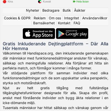
Kina
Kuwait
Hela listan
Nyheter
|
Bedragare
|
Butik
|
Åsikter
Cookies & GDPR
|
Reklam
|
Om oss
|
Integritet
|
Användarvillkor
|
Barnsäkerhet
|
Kontakt
|
FAQ
Gratis Inkluderande Dejtingplattform – Där Alla
Hör Hemma
Välkommen till Handispace.org, den inkluderande gemenskapen
där människor med funktionsnedsättningar ansluter för vänskap,
sällskap och meningsfulla relationer. Alla förtjänar att hitta sin
perfekta match, och förmågor kommer i många former.
Vår stödjande plattform för samman individer med olika
funktionsnedsättningar och de som uppskattar unika perspektiv,
styrka och motståndskraft.
Njut av helt gratis tillgång med fullständiga
tillgänglighetsfunktioner designade för alla. Skapa din profil,
anslut med förstående individer och bygg äkta relationer i en
icke-dömande miljö.
Tusentals människor har hittat sällskap och vänskap genom vår