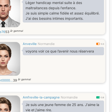
Léger handicap mental suite à des
maltraitances depuis l'enfance.
Je suis simple calme fidèle et assez équilibré.
J'ai des besoins intimes importants.
år gammal
e76
53
Anveville
Normandie
0.3
voyons voir ce que l’avenir nous réservera
år gammal
et0000...
39
Amfreville-la-campagne
Normandie
0.8
Je suis une jeune femme de 25 ans. J'aime la
vie et j'aime rire.