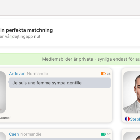
din perfekta matchning
💖
er vår dejtingapp nu!
💕
Medlemsbilder är privata - synliga endast för 
Ardevon
Normandie
0.5
Je suis une femme sympa gentille
gammal
Step
Caen
Normandie
0.7