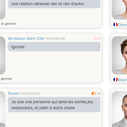
une relation sérieuse rien et rien d’autre
år gammal
4
Clem
Bordeaux-Saint-Clair
Normandie
0
Ignorer
r gammal
Bloe
Rouen
Normandie
0.6
Je suis une personne qui aime les sorties,les
restaurants, et plein d autre chose