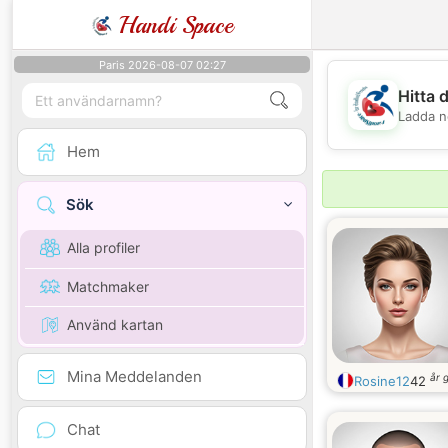
Handi Space
Paris 2026-08-07 02:27
Hitta 
Ladda n
Hem
Sök
Alla profiler
Matchmaker
Använd kartan
Mina Meddelanden
år 
Rosine12
42
Chat