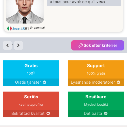
a tous pour avoir ce qu'il veux
år gammal
Jean45
51
1
Sök efter kriterier
Gratis
Support
%
100
100% gratis
Gratis tjänster
Lyssnande moderatorer
Seriös
Besökare
kvalitetsprofiler
Mycket besökt
Bekräftad kvalitet
Det bästa