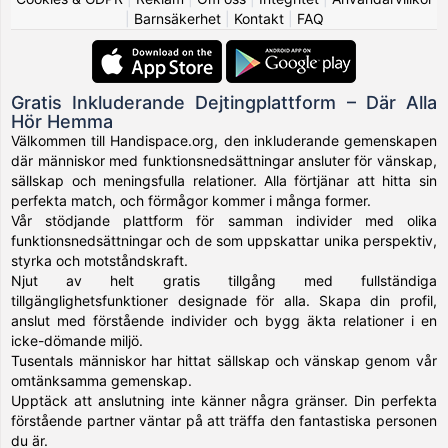
|
Barnsäkerhet
|
Kontakt
|
FAQ
Gratis Inkluderande Dejtingplattform – Där Alla
Hör Hemma
Välkommen till Handispace.org, den inkluderande gemenskapen
där människor med funktionsnedsättningar ansluter för vänskap,
sällskap och meningsfulla relationer. Alla förtjänar att hitta sin
perfekta match, och förmågor kommer i många former.
Vår stödjande plattform för samman individer med olika
funktionsnedsättningar och de som uppskattar unika perspektiv,
styrka och motståndskraft.
Njut av helt gratis tillgång med fullständiga
tillgänglighetsfunktioner designade för alla. Skapa din profil,
anslut med förstående individer och bygg äkta relationer i en
icke-dömande miljö.
Tusentals människor har hittat sällskap och vänskap genom vår
omtänksamma gemenskap.
Upptäck att anslutning inte känner några gränser. Din perfekta
förstående partner väntar på att träffa den fantastiska personen
du är.