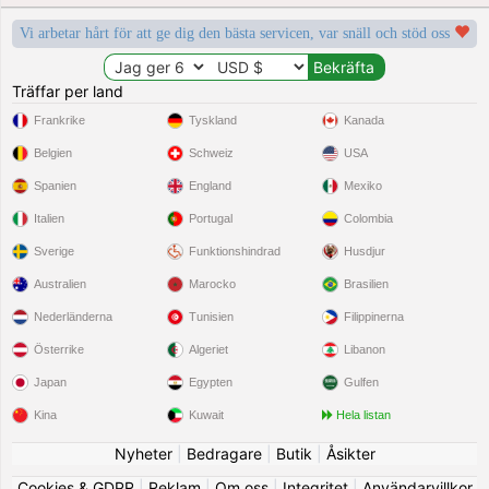
Vi arbetar hårt för att ge dig den bästa servicen, var snäll och stöd oss
Träffar per land
Frankrike
Tyskland
Kanada
Belgien
Schweiz
USA
Spanien
England
Mexiko
Italien
Portugal
Colombia
Sverige
Funktionshindrad
Husdjur
Australien
Marocko
Brasilien
Nederländerna
Tunisien
Filippinerna
Österrike
Algeriet
Libanon
Japan
Egypten
Gulfen
Kina
Kuwait
Hela listan
Nyheter
|
Bedragare
|
Butik
|
Åsikter
Cookies & GDPR
|
Reklam
|
Om oss
|
Integritet
|
Användarvillkor