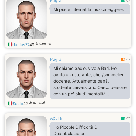
Puglia
0.7
Mi piace internet,la musica,leggere.
år gammal
Junius77
49
Puglia
0.3
Mi chiamo Saulo, vivo a Bari. Ho
avuto un ristorante, chef/sommelier,
docente. Attualmente papà,
studente universitario.Cerco persone
con un po' più di mentalità
aperta.Ciao
år gammal
Saulo
42
Apulia
0.7
Ho Piccole Difficoltà Di
Deambulazione