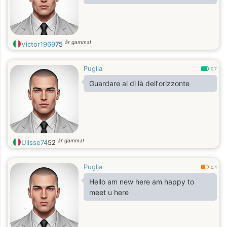
år gammal
Victor1969
75
Puglia
0.7
Guardare al di là dell'orizzonte
år gammal
Ulisse74
52
Puglia
0.4
Hello am new here am happy to
meet u here