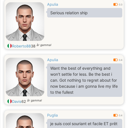
Apulia
0.3
Serious relation ship
år gammal
Roberto88
38
Apulia
0.4
Want the best of everything and
won't settle for less. Be the best i
can. Got nothing to regret about for
now because i am gonna live my life
to the fullest
år gammal
Davis
62
Puglia
0.4
je suis cool souriant et facile ET prêt