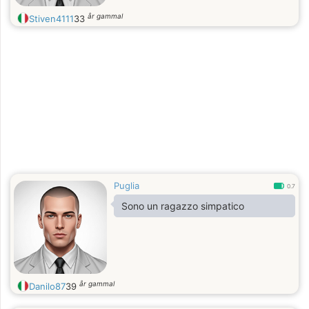
år gammal
Stiven4111
33
Puglia
0.7
Sono un ragazzo simpatico
år gammal
Danilo87
39