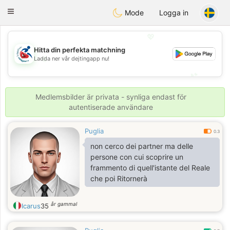
Handi Space
Toggle
Mode
Logga in
navigation
💖
Hitta din perfekta matchning
💖
Ladda ner vår dejtingapp nu!
💕
💕
Medlemsbilder är privata - synliga endast för
autentiserade användare
Puglia
0.3
non cerco dei partner ma delle
persone con cui scoprire un
frammento di quell'istante del Reale
che poi Ritornerà
år gammal
Icarus
35