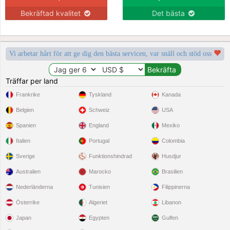
Bekräftad kvalitet
Det bästa
Vi arbetar hårt för att ge dig den bästa servicen, var snäll och stöd oss
Träffar per land
Frankrike
Tyskland
Kanada
Belgien
Schweiz
USA
Spanien
England
Mexiko
Italien
Portugal
Colombia
Sverige
Funktionshindrad
Husdjur
Australien
Marocko
Brasilien
Nederländerna
Tunisien
Filippinerna
Österrike
Algeriet
Libanon
Japan
Egypten
Gulfen