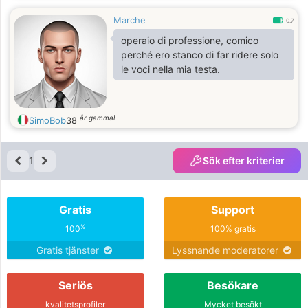
Marche
0.7
operaio di professione, comico
perché ero stanco di far ridere solo
le voci nella mia testa.
år gammal
SimoBob
38
1
Sök efter kriterier
Gratis
Support
%
100
100% gratis
Gratis tjänster
Lyssnande moderatorer
Seriös
Besökare
kvalitetsprofiler
Mycket besökt