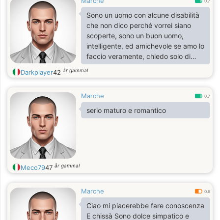
Marche
0.7
Sono un uomo con alcune disabilità
che non dico perché vorrei siano
scoperte, sono un buon uomo,
intelligente, ed amichevole se amo lo
faccio veramente, chiedo solo di
essere gentili con me e di non
år gammal
Darkplayer
42
ghostarmi, se dovete farlo non
scrivete per nulla fate prima
Marche
0.7
serio maturo e romantico
år gammal
Meco79
47
Marche
0.6
Ciao mi piacerebbe fare conoscenza
E chissà Sono dolce simpatico e