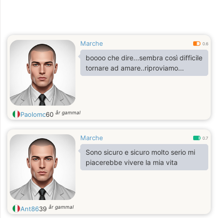
Marche
0.6
boooo che dire...sembra così difficile
tornare ad amare..riproviamo...
år gammal
Paolomc
60
Marche
0.7
Sono sicuro e sicuro molto serio mi
piacerebbe vivere la mia vita
år gammal
Ant86
39