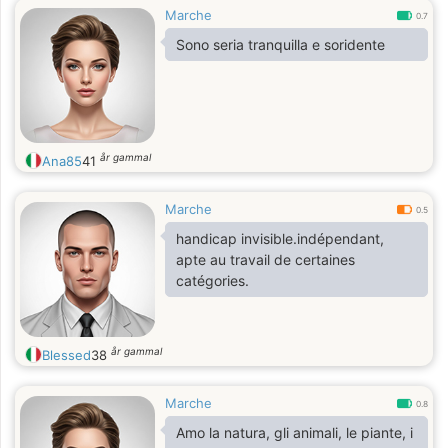
Marche
0.7
Sono seria tranquilla e soridente
år gammal
Ana85
41
Marche
0.5
handicap invisible.indépendant,
apte au travail de certaines
catégories.
år gammal
Blessed
38
Marche
0.8
Amo la natura, gli animali, le piante, i