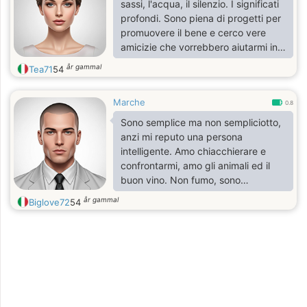
sassi, l'acqua, il silenzio. I significati
profondi. Sono piena di progetti per
promuovere il bene e cerco vere
amicizie che vorrebbero aiutarmi in
questo. E anche un compagno chi mi
år gammal
Tea71
54
fornirebbe ulteriore forza per andare
avanti. Spero tanto che in cambio
Marche
posso offrire almeno altrettanto
0.8
anche io a te. Sono vegetariana non
Sono semplice ma non sempliciotto,
fumo e ti cerco uguale in questo.
anzi mi reputo una persona
intelligente. Amo chiacchierare e
confrontarmi, amo gli animali ed il
buon vino. Non fumo, sono
romantico e credo interessante.
år gammal
Biglove72
54