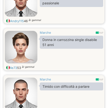
passionale
år gammal
Andry115
46
Marche
0.7
Donna in carrozzina single disabile
51 anni
år gammal
Ile73
53
Marche
0.7
Timido con difficoltà a parlare