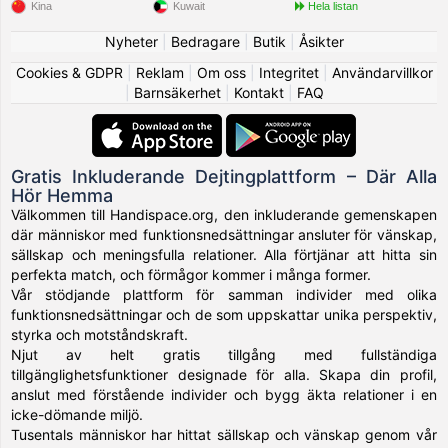
Kina
Kuwait
Hela listan
Nyheter
|
Bedragare
|
Butik
|
Åsikter
Cookies & GDPR
|
Reklam
|
Om oss
|
Integritet
|
Användarvillkor
|
Barnsäkerhet
|
Kontakt
|
FAQ
Gratis Inkluderande Dejtingplattform – Där Alla
Hör Hemma
Välkommen till Handispace.org, den inkluderande gemenskapen
där människor med funktionsnedsättningar ansluter för vänskap,
sällskap och meningsfulla relationer. Alla förtjänar att hitta sin
perfekta match, och förmågor kommer i många former.
Vår stödjande plattform för samman individer med olika
funktionsnedsättningar och de som uppskattar unika perspektiv,
styrka och motståndskraft.
Njut av helt gratis tillgång med fullständiga
tillgänglighetsfunktioner designade för alla. Skapa din profil,
anslut med förstående individer och bygg äkta relationer i en
icke-dömande miljö.
Tusentals människor har hittat sällskap och vänskap genom vår