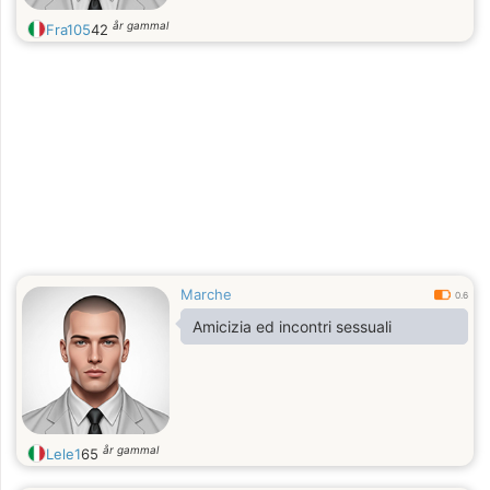
år gammal
Fra105
42
Marche
0.6
Amicizia ed incontri sessuali
år gammal
Lele1
65