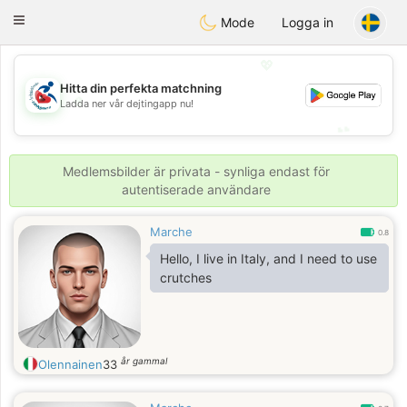
Handi Space
Toggle
Mode
Logga in
navigation
💖
Hitta din perfekta matchning
💖
Ladda ner vår dejtingapp nu!
💕
💕
Medlemsbilder är privata - synliga endast för
autentiserade användare
Marche
0.8
Hello, I live in Italy, and I need to use
crutches
år gammal
Olennainen
33