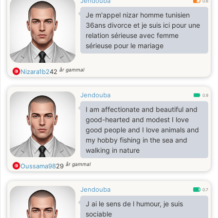
Jendouba
0.6
Je m'appel nizar homme tunisien
36ans divorce et je suis ici pour une
relation sérieuse avec femme
sérieuse pour le mariage
år gammal
Nizara1b2
42
Jendouba
0.9
I am affectionate and beautiful and
good-hearted and modest I love
good people and I love animals and
my hobby fishing in the sea and
walking in nature
år gammal
Oussama98
29
Jendouba
0.7
J ai le sens de l humour, je suis
sociable