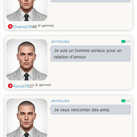
år gammal
Chance78
48
Jendouba
0.7
Je suis un homme serieux pour un
relation d'amour
år gammal
Ayoub78
27
Jendouba
0.7
Je veux renconter des amis