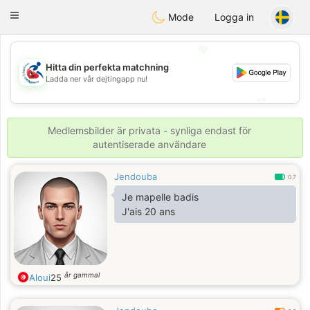
Handi Space
Toggle
Mode
Logga in
navigation
💖
Hitta din perfekta matchning
💖
Ladda ner vår dejtingapp nu!
💕
💕
Medlemsbilder är privata - synliga endast för
autentiserade användare
Jendouba
0.7
Je mapelle badis
J'ais 20 ans
år gammal
Aloui
25