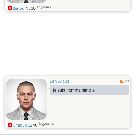
år gammal
Banour95
30
Ben Arous
0.3
je suis homme simple
år gammal
Chaouki32
40