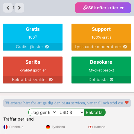
1
Sök efter kriterier
Gratis
Support
%
100
100% gratis
Gratis tjänster
Lyssnande moderatorer
Seriös
Besökare
kvalitetsprofiler
Mycket besökt
Bekräftad kvalitet
Det bästa
Vi arbetar hårt för att ge dig den bästa servicen, var snäll och stöd oss
Träffar per land
Frankrike
Tyskland
Kanada