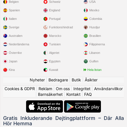
Belgien
Schweiz
USA
Spanien
England
Mexiko
Italien
Portugal
Colombia
Sverige
Funktionshindrad
Husdjur
Australien
Marocko
Brasilien
Nederländerna
Tunisien
Filippinerna
Österrike
Algeriet
Libanon
Japan
Egypten
Gulfen
Kina
Kuwait
Hela listan
Nyheter
|
Bedragare
|
Butik
|
Åsikter
Cookies & GDPR
|
Reklam
|
Om oss
|
Integritet
|
Användarvillkor
|
Barnsäkerhet
|
Kontakt
|
FAQ
Gratis Inkluderande Dejtingplattform – Där Alla
Hör Hemma