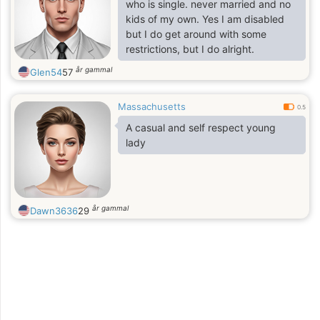
don’t believe in letting things go, I
who is single. never married and no
have a good communication skills,
kids of my own. Yes I am disabled
and I am a very active, caring,
but I do get around with some
loving, and giving person. cheers
restrictions, but I do alright.
år gammal
Glen54
57
Massachusetts
0.5
A casual and self respect young
lady
år gammal
Dawn3636
29