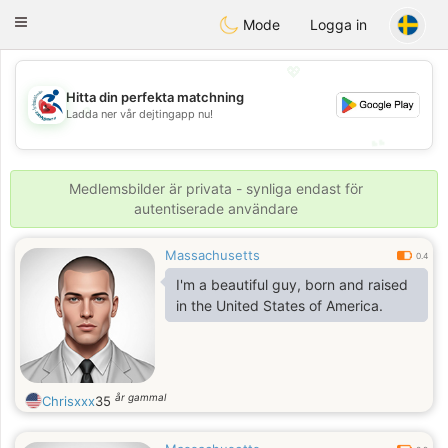
Handi Space
Toggle
Mode
Logga in
navigation
💖
Hitta din perfekta matchning
💖
Ladda ner vår dejtingapp nu!
💕
💕
Medlemsbilder är privata - synliga endast för
autentiserade användare
Massachusetts
0.4
I'm a beautiful guy, born and raised
in the United States of America.
år gammal
Chrisxxx
35