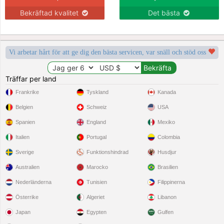
Bekräftad kvalitet
Det bästa
Vi arbetar hårt för att ge dig den bästa servicen, var snäll och stöd oss
Träffar per land
Frankrike
Tyskland
Kanada
Belgien
Schweiz
USA
Spanien
England
Mexiko
Italien
Portugal
Colombia
Sverige
Funktionshindrad
Husdjur
Australien
Marocko
Brasilien
Nederländerna
Tunisien
Filippinerna
Österrike
Algeriet
Libanon
Japan
Egypten
Gulfen