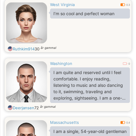
West Virginia
0.3
I’m so cool and perfect woman
år gammal
Ruthkim914
30
Washington
0
I am quite and reserved until I feel
comfortable. I enjoy reading,
listening to music and also dancing
to it, swimming, traveling and
exploring, sightseeing. I am a one-
woman-to one man relationship
år gammal
Deerjansen
72
type, I am a good listener and
respect the the point of view of
Massachusetts
others. It’s been a long since I felt
0.4
the love of someone, and I miss it. I
I am a single, 54-year-old gentleman