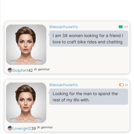
Massachusetts
0.7
I am 38 women looking for a friend I
love to craft bike rides and chatting
år gammal
Dolphin1
42
Massachusetts
0.1
Looking for the man to spend the
rest of my life with.
år gammal
Lovergirl2
39