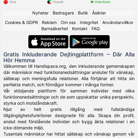
Kina
Kuwait
Hela listan
Nyheter
|
Bedragare
|
Butik
|
Åsikter
Cookies & GDPR
|
Reklam
|
Om oss
|
Integritet
|
Användarvillkor
|
Barnsäkerhet
|
Kontakt
|
FAQ
Gratis Inkluderande Dejtingplattform – Där Alla
Hör Hemma
Välkommen till Handispace.org, den inkluderande gemenskapen
där människor med funktionsnedsättningar ansluter för vänskap,
sällskap och meningsfulla relationer. Alla förtjänar att hitta sin
perfekta match, och förmågor kommer i många former.
Vår stödjande plattform för samman individer med olika
funktionsnedsättningar och de som uppskattar unika perspektiv,
styrka och motståndskraft.
Njut av helt gratis tillgång med fullständiga
tillgänglighetsfunktioner designade för alla. Skapa din profil,
anslut med förstående individer och bygg äkta relationer i en
icke-dömande miljö.
Tusentals människor har hittat sällskap och vänskap genom vår