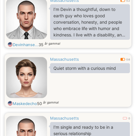
Massachusetts
0.2
I’m Devin a thoughtful, down to
earth guy who loves good
conversation, honesty, and people
who embrace life with humor and
kindness. I live with a disability, and
I’m here to meet someone who
år gammal
Devinhanse...
35
values connection, respect, and real
moments over perfection. I enjoy
Massachusetts
movies, reading, music, gaming,
0.6
travel, coffee shops, outdoor time],
Quiet storm with a curious mind
and I’m open to building something
meaningful at a pace that feels good
for both of us. If you’re genuine,
respectful, and ready to share
laughs and real talk, let’s connect
år gammal
Maskedecho
50
Massachusetts
0
I'm single and ready to be in a
serious relationship