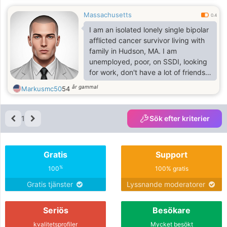
Massachusetts
0.4
I am an isolated lonely single bipolar
afflicted cancer survivor living with
family in Hudson, MA. I am
unemployed, poor, on SSDI, looking
for work, don't have a lot of friends. I
am a screenwriter on my spare time.
år gammal
Markusmc50
54
I exercise, try to eat right, scared for
Europe.
1
Sök efter kriterier
Gratis
Support
%
100
100% gratis
Gratis tjänster
Lyssnande moderatorer
Seriös
Besökare
kvalitetsprofiler
Mycket besökt