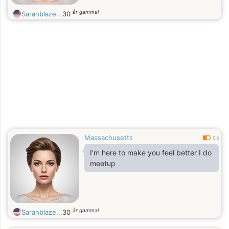
år gammal
Sarahblaze...
30
Massachusetts
0.3
I'm here to make you feel better I do
meetup
år gammal
Sarahblaze...
30