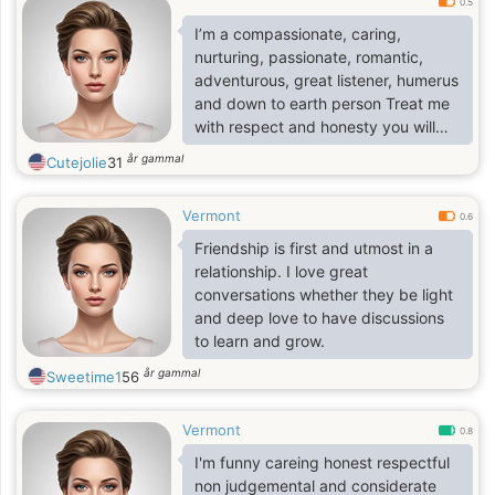
0.5
I’m a compassionate, caring,
nurturing, passionate, romantic,
adventurous, great listener, humerus
and down to earth person Treat me
with respect and honesty you will
receive the same in return. Prefer to
år gammal
Cutejolie
31
meet face to face in person to see
where things will go next!
Vermont
0.6
Friendship is first and utmost in a
relationship. I love great
conversations whether they be light
and deep love to have discussions
to learn and grow.
år gammal
Sweetime1
56
Vermont
0.8
I'm funny careing honest respectful
non judgemental and considerate