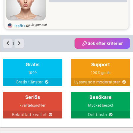
år gammal
Lisafitz
48
1
Sök efter kriterier
Gratis
Support
%
100
100% gratis
Gratis tjänster
Lyssnande moderatorer
Seriös
Besökare
kvalitetsprofiler
Mycket besökt
Bekräftad kvalitet
Det bästa