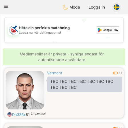
Handi Space
Toggle
Mode
Logga in
navigation
💖
💖
Hitta din perfekta matchning
Ladda ner vår dejtingapp nu!
💕
💕
Medlemsbilder är privata - synliga endast för
autentiserade användare
Vermont
0.2
TBC TBC TBC TBC TBC TBC TBC
TBC TBC TBC
år gammal
Dh333x
51