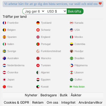
Vi arbetar hårt för att ge dig den bästa servicen, var snäll och stöd oss
Träffar per land
Frankrike
Tyskland
Kanada
Belgien
Schweiz
USA
Spanien
England
Mexiko
Italien
Portugal
Colombia
Sverige
Funktionshindrad
Husdjur
Australien
Marocko
Brasilien
Nederländerna
Tunisien
Filippinerna
Österrike
Algeriet
Libanon
Japan
Egypten
Gulfen
Kina
Kuwait
Hela listan
Nyheter
|
Bedragare
|
Butik
|
Åsikter
Cookies & GDPR
|
Reklam
|
Om oss
|
Integritet
|
Användarvillkor