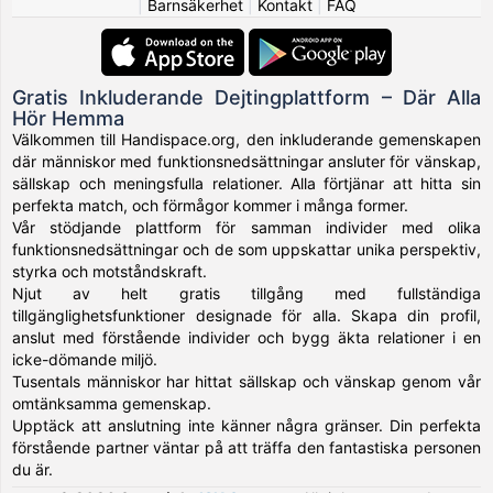
|
Barnsäkerhet
|
Kontakt
|
FAQ
Gratis Inkluderande Dejtingplattform – Där Alla
Hör Hemma
Välkommen till Handispace.org, den inkluderande gemenskapen
där människor med funktionsnedsättningar ansluter för vänskap,
sällskap och meningsfulla relationer. Alla förtjänar att hitta sin
perfekta match, och förmågor kommer i många former.
Vår stödjande plattform för samman individer med olika
funktionsnedsättningar och de som uppskattar unika perspektiv,
styrka och motståndskraft.
Njut av helt gratis tillgång med fullständiga
tillgänglighetsfunktioner designade för alla. Skapa din profil,
anslut med förstående individer och bygg äkta relationer i en
icke-dömande miljö.
Tusentals människor har hittat sällskap och vänskap genom vår
omtänksamma gemenskap.
Upptäck att anslutning inte känner några gränser. Din perfekta
förstående partner väntar på att träffa den fantastiska personen
du är.