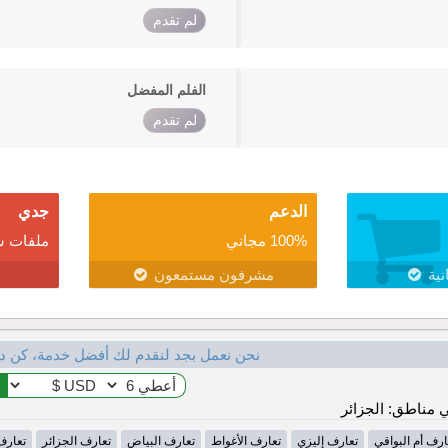
لم تقدم
الفلم المفضل
لم تقدم
الدعم
جدي
100% مجاني
ملفات ش
نية
مشرفون مستمعون
نحن نعمل بجد لنقدم لك أفضل خدمة، كن د
مناطق: الجزائر
ارف أم البواقي
تعارف إليزي
تعارف الأغواط
تعارف البياض
تعارف الجزائر
تعارف