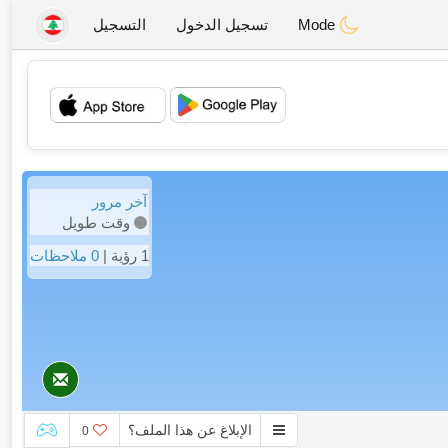
Mode
تسجيل الدخول
التسجيل
💖
💕
آخر مرور
وقت طويل
1 رؤية |
0 ملاحظات
الإبلاغ عن هذا الملف؟
0