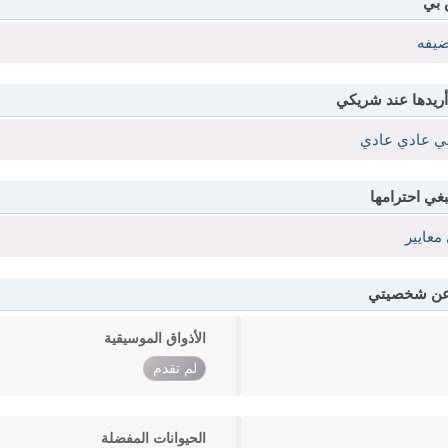
 بي
ضيفه
أريدها عند شريكي
 عادي عادي
بغي احترامها
معايير
 عن شخصيتي
الأذواق الموسيقية
لم تقدم
الحيوانات المفضلة