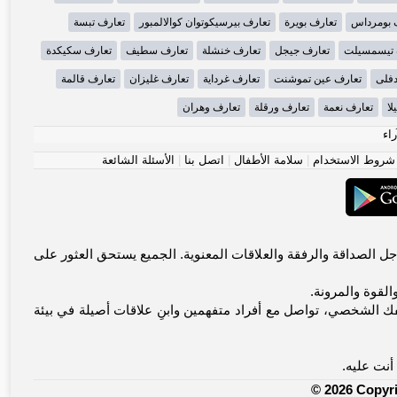
 بومرداس
تعارف بويرة
تعارف بيرسيكوتوان كوالالمبور
تعارف تبسة
 تيسمسيلت
تعارف جيجل
تعارف خنشلة
تعارف سطيف
تعارف سكيكدة
دفلى
تعارف عين تموشنت
تعارف غرداية
تعارف غليزان
تعارف قالمة
لا
تعارف نعمة
تعارف ورقلة
تعارف وهران
راء
شروط الاستخدام
|
سلامة الأطفال
|
اتصل بنا
|
الأسئلة الشائعة
يتواصلون من أجل الصداقة والرفقة والعلاقات المعنوية. الجميع يستحق العثور على
القوة والمرونة.
ك الشخصي، تواصل مع أفراد متفهمين وابنِ علاقات أصيلة في بيئة
أنت عليه.
© 2026 Copyr