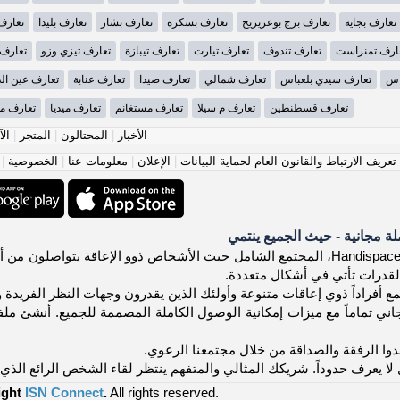
تعارف بجاية
تعارف برج بوعريريج
تعارف بسكرة
تعارف بشار
تعارف بليدا
تعارف
ارف تمنراست
تعارف تندوف
تعارف تيارت
تعارف تيبازة
تعارف تيزي وزو
تعارف
اس
تعارف سيدي بلعباس
تعارف شمالي
تعارف صيدا
تعارف عنابة
تعارف عين ال
تعارف قسطنطين
تعارف م سيلا
تعارف مستغانم
تعارف ميديا
تعارف مي
الأخبار
|
المحتالون
|
المتجر
|
الآ
عريف الارتباط والقانون العام لحماية البيانات
|
الإعلان
|
معلومات عنا
|
الخصوصية
|
 مجانية - حيث الجميع ينتمي
مرحباً بك في Handispace.org، المجتمع الشامل حيث الأشخاص ذوو الإعاقة 
لقدرات تأتي في أشكال متعددة.
ع أفراداً ذوي إعاقات متنوعة وأولئك الذين يقدرون وجهات النظر الفريدة و
ي تماماً مع ميزات إمكانية الوصول الكاملة المصممة للجميع. أنشئ ملف
ا الرفقة والصداقة من خلال مجتمعنا الرعوي.
لا يعرف حدوداً. شريكك المثالي والمتفهم ينتظر لقاء الشخص الرائع الذي 
ight
ISN Connect
.
All rights reserved.