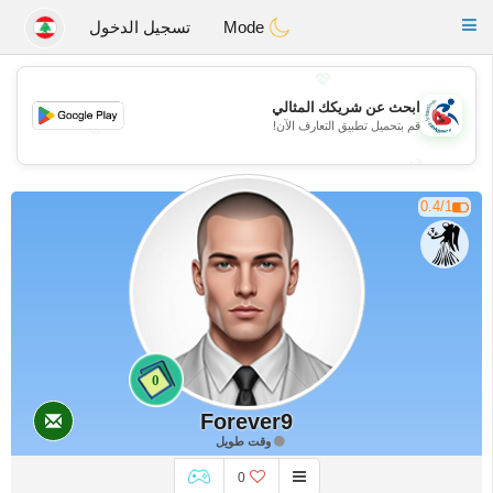
Handi Space
Toggle
Mode
تسجيل الدخول
navigation
💖
ابحث عن شريكك المثالي
قم بتحميل تطبيق التعارف الآن!
💖
💕
💕
0.4/1
0
Forever9
وقت طويل
0