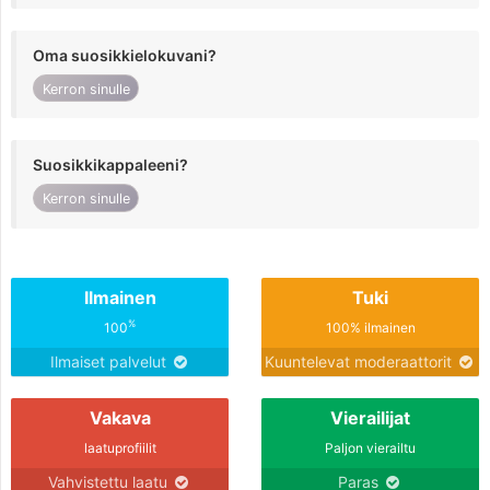
Oma suosikkielokuvani?
Kerron sinulle
Suosikkikappaleeni?
Kerron sinulle
Ilmainen
Tuki
%
100
100% ilmainen
Ilmaiset palvelut
Kuuntelevat moderaattorit
Vakava
Vierailijat
laatuprofiilit
Paljon vierailtu
Vahvistettu laatu
Paras