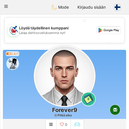
Handi Space
Toggle
Mode
Kirjaudu sisään
navigation
💖
Löydä täydellinen kumppani
💖
Lataa deittisovelluksemme nyt!
💕
💕
0.4/1
0
Forever9
Pitkä aika
0