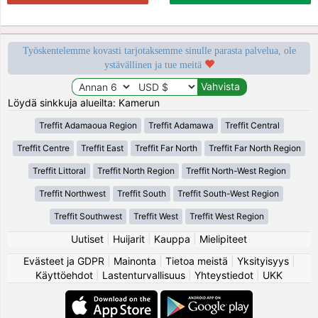
Työskentelemme kovasti tarjotaksemme sinulle parasta palvelua, ole
ystävällinen ja tue meitä
Löydä sinkkuja alueilta: Kamerun
Treffit Adamaoua Region
Treffit Adamawa
Treffit Central
Treffit Centre
Treffit East
Treffit Far North
Treffit Far North Region
Treffit Littoral
Treffit North Region
Treffit North-West Region
Treffit Northwest
Treffit South
Treffit South-West Region
Treffit Southwest
Treffit West
Treffit West Region
Uutiset
|
Huijarit
|
Kauppa
|
Mielipiteet
Evästeet ja GDPR
|
Mainonta
|
Tietoa meistä
|
Yksityisyys
|
Käyttöehdot
|
Lastenturvallisuus
|
Yhteystiedot
|
UKK