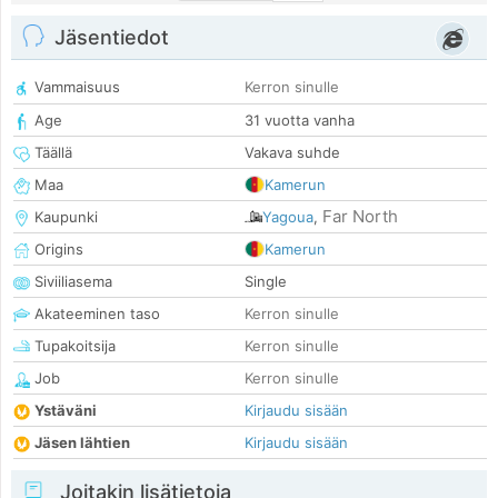
Jäsentiedot
Vammaisuus
Kerron sinulle
Age
31 vuotta vanha
Täällä
Vakava suhde
Maa
Kamerun
Far North
Kaupunki
Yagoua
,
Origins
Kamerun
Siviiliasema
Single
Akateeminen taso
Kerron sinulle
Tupakoitsija
Kerron sinulle
Job
Kerron sinulle
Ystäväni
Kirjaudu sisään
Jäsen lähtien
Kirjaudu sisään
Joitakin lisätietoja