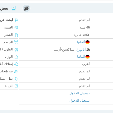
بعض ا
لم تقدم
ابحث عن
46 سنة
العينين
علاقة عابرة
الشعر
ألمانيا
الجسم
ساكسن-أن...
الطول / ا
أنابورغ
،
ألمانيا
الوزن
أعزب
إمتلاك أط
لم تقدم
نية بإنجا
لم تقدم
نقل السكن
لم تقدم
الديانة
تسجيل الدخول
تسجيل الدخول