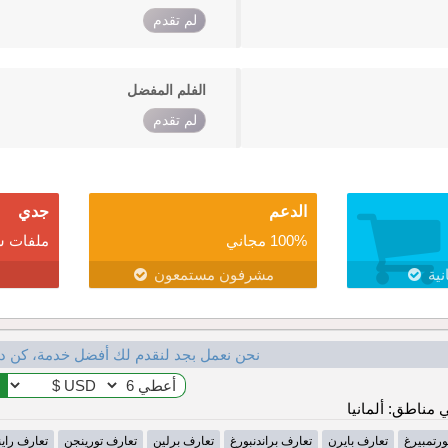
لم تقدم
الفلم المفضل
لم تقدم
الدعم
جدي
100% مجاني
ملفات ش
نية
مشرفون مستمعون
نحن نعمل بجد لنقدم لك أفضل خدمة، كن د
مناطق: ألمانيا
ورتمبيرغ
تعارف بايرن
تعارف براندنبورغ
تعارف برلين
تعارف تورينجن
تعارف راينل