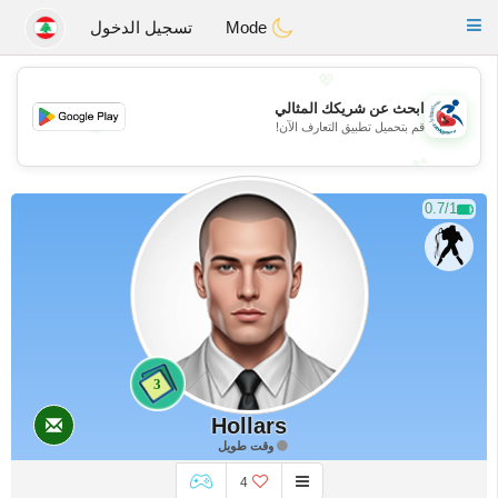
Handi Space
Toggle
Mode
تسجيل الدخول
navigation
💖
ابحث عن شريكك المثالي
💖
قم بتحميل تطبيق التعارف الآن!
💕
💕
0.7/1
3
Hollars
وقت طويل
4