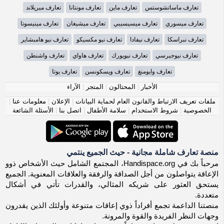
تعارف ماساتشوستس
تعارف ماين
تعارف مونتانا
تعارف ميريلاند
تعارف ميسوري
تعارف ميسيسيبي
تعارف ميشيغان
تعارف مينيسوتا
تعارف نبراسكا
تعارف نيفادا
تعارف نيو مكسيكو
تعارف نيو هامبشاير
تعارف نيوجيرسي
تعارف نيويورك
تعارف هاواي
تعارف واشنطن
تعارف وايومنغ
تعارف ويسكونسن
تعارف يوتا
الأخبار
|
المحتالون
|
المتجر
|
الآراء
ملفات تعريف الارتباط والقانون العام لحماية البيانات
|
الإعلان
|
معلومات عنا
|
الخصوصية
|
شروط الاستخدام
|
سلامة الأطفال
|
اتصل بنا
|
الأسئلة الشائعة
منصة تعارف شاملة مجانية - حيث الجميع ينتمي
مرحباً بك في Handispace.org، المجتمع الشامل حيث الأشخاص ذوو
الإعاقة يتواصلون من أجل الصداقة والرفقة والعلاقات المعنوية. الجميع
يستحق العثور على شريكه المثالي، والقدرات تأتي في أشكال
متعددة.
منصتنا الداعمة تجمع أفراداً ذوي إعاقات متنوعة وأولئك الذين يقدرون
وجهات النظر الفريدة والقوة والمرونة.