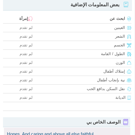
بعض المعلومات الإضافية
ابحث عن
إمرأة
العينين
لم تقدم
الشعر
لم تقدم
الجسم
لم تقدم
الطول / القامة
لم تقدم
الوزن
لم تقدم
إمتلاك أطفال
لم تقدم
نية بإنجاب أطفال
لم تقدم
نقل السكن بدافع الحب
لم تقدم
الديانة
لم تقدم
الوصف الخاص بي
Hones. And caring and above all else faithful