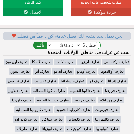
ملفات شخصية عالية الجودة
كثير الزيارة
جودة مؤكدة
الأفضل
نحن نعمل بجد لنقدم لك أفضل خدمة، كن داعماً من فضلك
ابحث عن عزاب في مناطق: الولايات المتحدة
تعارف أركنساس
تعارف أريزونا
تعارف ألاباما
تعارف ألاسكا
تعارف أوريغون
تعارف أوكلاهوما
تعارف أوهايو
تعارف أيداهو
تعارف أيوا
تعارف إلينوي
تعارف إنديانا
تعارف ايوا
تعارف بنسلفانيا
تعارف تكساس
تعارف تينيسي
تعارف جورجيا
تعارف داكوتا الجنوبية
تعارف داكوتا الشمالية
تعارف ديلاوير
تعارف رود آيلاند
تعارف فرجينيا
تعارف فرجينيا الغربية
تعارف فلوريدا
تعارف فيرمونت
تعارف كارولينا الجنوبية
تعارف كارولينا الشمالية
تعارف كاليفورنيا
تعارف كانساس
تعارف كنتاكي
تعارف كولورادو
تعارف كولومبيا
تعارف كونيتيكت
تعارف لويزيانا
تعارف ماريلاند