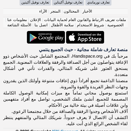
تعارف نورماندي
تعارف نوفيل آكيتاين
تعارف نوفيل آكيتين
الأخبار
|
المحتالون
|
المتجر
|
الآراء
ملفات تعريف الارتباط والقانون العام لحماية البيانات
|
الإعلان
|
معلومات عنا
|
الخصوصية
|
شروط الاستخدام
|
سلامة الأطفال
|
اتصل بنا
|
الأسئلة الشائعة
منصة تعارف شاملة مجانية - حيث الجميع ينتمي
مرحباً بك في Handispace.org، المجتمع الشامل حيث الأشخاص ذوو
الإعاقة يتواصلون من أجل الصداقة والرفقة والعلاقات المعنوية. الجميع
يستحق العثور على شريكه المثالي، والقدرات تأتي في أشكال
متعددة.
منصتنا الداعمة تجمع أفراداً ذوي إعاقات متنوعة وأولئك الذين يقدرون
وجهات النظر الفريدة والقوة والمرونة.
استمتع بوصول مجاني تماماً مع ميزات إمكانية الوصول الكاملة
المصممة للجميع. أنشئ ملفك الشخصي، تواصل مع أفراد متفهمين
وابنِ علاقات أصيلة في بيئة خالية من الأحكام.
آلاف الأشخاص وجدوا الرفقة والصداقة من خلال مجتمعنا الرعوي.
اكتشف أن الاتصال لا يعرف حدوداً. شريكك المثالي والمتفهم ينتظر
لقاء الشخص الرائع الذي أنت عليه.