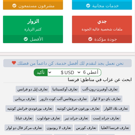
خدمات مجانية
مشرفون مستمعون
جدي
الزوار
ملفات شخصية عالية الجودة
كثير الزيارة
جودة مؤكدة
الأفضل
نحن نعمل بجد لنقدم لك أفضل خدمة، كن داعماً من فضلك
ابحث عن عزاب في مناطق: فرنسا
تعارف أوفيرن-رون-ألب
تعارف أوكسيتانيا
تعارف إيل دو فرانس
تعارف باي دو لا لوار
تعارف بروفانس ألب كوت دازور
تعارف بريتاني
تعارف بلاد اللوار
تعارف بورغون-فرانش-كونتيه
تعارف بورغوندي-فرانش كونتيه
تعارف جراند إست
تعارف جراند تير
تعارف جوادلوب
تعارف غيانا
تعارف فرنسا العليا
تعارف كورس
تعارف لا ريونيون
تعارف مركز فال دو لوار