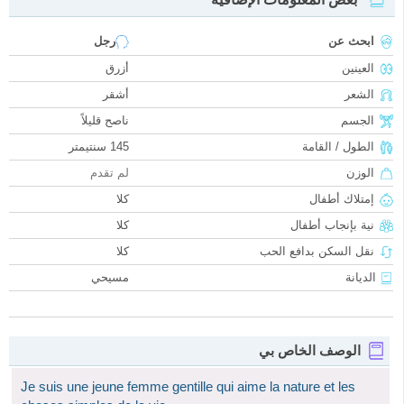
ابحث عن
رجل
العينين
أزرق
الشعر
أشقر
الجسم
ناصح قليلاً
الطول / القامة
145 سنتيمتر
الوزن
لم تقدم
إمتلاك أطفال
كلا
نية بإنجاب أطفال
كلا
نقل السكن بدافع الحب
كلا
الديانة
مسيحي
الوصف الخاص بي
Je suis une jeune femme gentille qui aime la nature et les