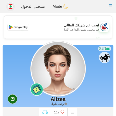
Handi Space
Toggle
Mode
تسجيل الدخول
navigation
💖
ابحث عن شريكك المثالي
💖
قم بتحميل تطبيق التعارف الآن!
💕
💕
0.8/1
0
Alizea
وقت طويل
117