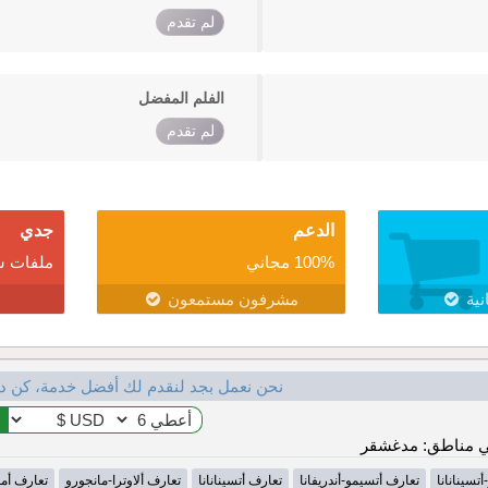
لم تقدم
الفلم المفضل
لم تقدم
الدعم
جدي
100% مجاني
ملفات ش
نية
مشرفون مستمعون
نحن نعمل بجد لنقدم لك أفضل خدمة، كن د
 مناطق: مدغشقر
تسينانانا
تعارف أتسيمو-أندريفانا
تعارف أتسينانانا
تعارف ألاوترا-مانجورو
تعارف أمو