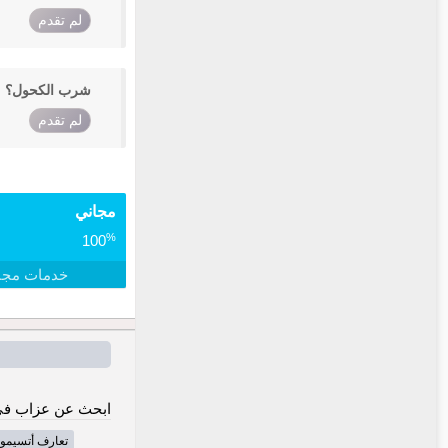
لم تقدم
شرب الكحول؟
لم تقدم
مجاني
%
100
خدمات مجا
ابحث عن عزاب في
تعارف أتسيمو-أ