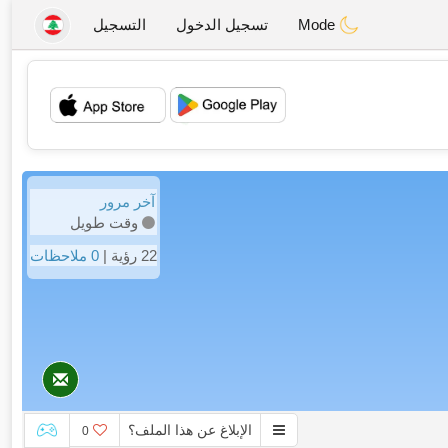
Mode
تسجيل الدخول
التسجيل
💖
💕
آخر مرور
وقت طويل
22 رؤية |
0 ملاحظات
الإبلاغ عن هذا الملف؟
0