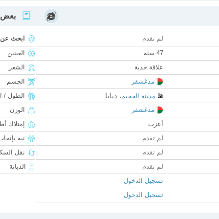
بعض ا
لم تقدم
ابحث عن
47 سنة
العينين
علاقة جدية
الشعر
مدغشقر
الجسم
ديانا
الطول / ا
مدينة الجحيم
،
مدغشقر
الوزن
أعزب
إمتلاك أط
لم تقدم
نية بإنجا
لم تقدم
نقل السكن
لم تقدم
الديانة
تسجيل الدخول
تسجيل الدخول