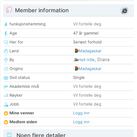
Member information
funksjonshemming
Vil fortelle deg
Age
47 år gammel
Her for
Seriøst forhold
Land
Madagaskar
Diana
By
Hell-Ville
,
Origins
Madagaskar
Sivil status
Single
Akademisk nivå
Vil fortelle deg
Røyker
Vil fortelle deg
Jobb
Vil fortelle deg
Mine venner
Logg inn
Medlem siden
Logg inn
Noen flere detaljer