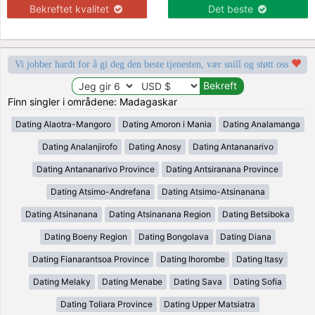
Bekreftet kvalitet
Det beste
Vi jobber hardt for å gi deg den beste tjenesten, vær snill og støtt oss
Finn singler i områdene: Madagaskar
Dating Alaotra-Mangoro
Dating Amoron i Mania
Dating Analamanga
Dating Analanjirofo
Dating Anosy
Dating Antananarivo
Dating Antananarivo Province
Dating Antsiranana Province
Dating Atsimo-Andrefana
Dating Atsimo-Atsinanana
Dating Atsinanana
Dating Atsinanana Region
Dating Betsiboka
Dating Boeny Region
Dating Bongolava
Dating Diana
Dating Fianarantsoa Province
Dating Ihorombe
Dating Itasy
Dating Melaky
Dating Menabe
Dating Sava
Dating Sofia
Dating Toliara Province
Dating Upper Matsiatra