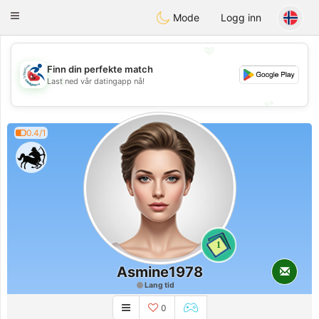
Handi Space
Toggle
Mode
Logg inn
navigation
💖
Finn din perfekte match
💖
Last ned vår datingapp nå!
💕
💕
0.4/1
1
Asmine1978
Lang tid
0