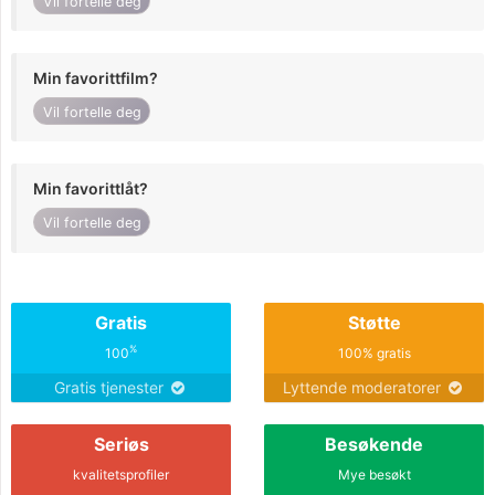
Vil fortelle deg
Min favorittfilm?
Vil fortelle deg
Min favorittlåt?
Vil fortelle deg
Gratis
Støtte
%
100
100% gratis
Gratis tjenester
Lyttende moderatorer
Seriøs
Besøkende
kvalitetsprofiler
Mye besøkt