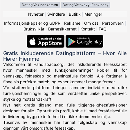
Dating Vakinankaratra
Dating Vatovavy-Fitovinany
Nyheter
|
Svindlere
|
Butikk
|
Meninger
Informasjonskapsler og GDPR
|
Reklame
|
Om oss
|
Personvern
|
Bruksvilkår
|
Barnesikkerhet
|
Kontakt
|
FAQ
Gratis Inkluderende Datingplattform – Hvor Alle
Hører Hjemme
Velkommen til Handispace.org, det inkluderende fellesskapet
hvor mennesker med funksjonshemninger kobler til for
vennskap, følgeskap og meningsfulle forhold. Alle fortjener å
finne sin perfekte match, og evner kommer i mange former.
Vår støttende plattform bringer sammen individer med ulike
funksjonshemninger og de som verdsetter unike perspektiver,
styrke og motstandskraft.
Nyt helt gratis tilgang med fulle tilgjengelighetsfunksjoner
designet for alle. Opprett din profil, koble til med forståelsesfulle
individer og bygg ekte forhold i et ikke-dømmende miljø.
Tusenvis av mennesker har funnet følgeskap og vennskap
gjennom vårt omsorgsfulle fellesskap.