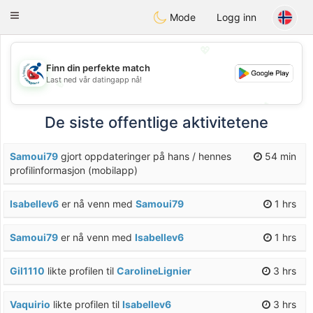
Handi Space
Toggle
Mode
Logg inn
navigation
💖
Finn din perfekte match
Last ned vår datingapp nå!
💖
💕
💕
De siste offentlige aktivitetene
Samoui79
gjort oppdateringer på hans / hennes
54 min
profilinformasjon (mobilapp)
Isabellev6
er nå venn med
Samoui79
1 hrs
Samoui79
er nå venn med
Isabellev6
1 hrs
Gil1110
likte profilen til
CarolineLignier
3 hrs
Vaquirio
likte profilen til
Isabellev6
3 hrs