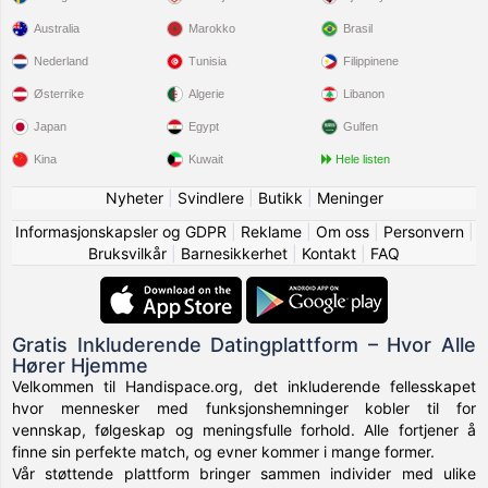
Justine0237
likte profilen til
Torgn420
5 hrs
Australia
Marokko
Brasil
Nederland
Tunisia
Filippinene
Justine0237
likte profilen til
Carlaarhus
5 hrs
Østerrike
Algerie
Libanon
Japan
Egypt
Gulfen
Justine0237
likte profilen til
Patrice1965
5 hrs
Kina
Kuwait
Hele listen
Justine0237
likte profilen til
Idilin
5 hrs
Nyheter
|
Svindlere
|
Butikk
|
Meninger
Informasjonskapsler og GDPR
|
Reklame
|
Om oss
|
Personvern
|
Justine0237
likte profilen til
Antoine437
5 hrs
Bruksvilkår
|
Barnesikkerhet
|
Kontakt
|
FAQ
Justine0237
likte profilen til
Michelpeco2118
5 hrs
Justine0237
likte profilen til
Jean1234
5 hrs
Gratis Inkluderende Datingplattform – Hvor Alle
Hører Hjemme
Velkommen til Handispace.org, det inkluderende fellesskapet
Justine0237
likte profilen til
Danilescu
5 hrs
hvor mennesker med funksjonshemninger kobler til for
vennskap, følgeskap og meningsfulle forhold. Alle fortjener å
Justine0237
likte profilen til
Claudius
5 hrs
finne sin perfekte match, og evner kommer i mange former.
Vår støttende plattform bringer sammen individer med ulike