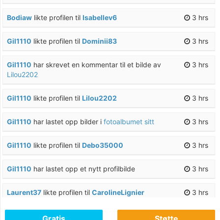
Bodiaw
likte profilen til
Isabellev6
3 hrs
Gil1110
likte profilen til
Dominii83
3 hrs
Gil1110
har skrevet en kommentar til et bilde av
3 hrs
Lilou2202
Gil1110
likte profilen til
Lilou2202
3 hrs
Gil1110
har lastet opp bilder i
fotoalbumet sitt
3 hrs
Gil1110
likte profilen til
Debo35000
3 hrs
Gil1110
har lastet opp et nytt profilbilde
3 hrs
Laurent37
likte profilen til
CarolineLignier
3 hrs
Laurent37
likte profilen til
CarolineLignier
3 hrs
Gratis
Støtte