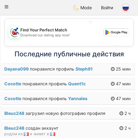
Handi Space
Toggle
Mode
Войти
navigation
💖
Find Your Perfect Match
Download our dating app now!
💖
💕
💕
Последние публичные действия
Dayana099
понравился профиль
Steph91
25 мин
Cocotte
понравился профиль
Quent1c
47 мин
Cocotte
понравился профиль
Yannales
47 мин
Bleuc248
загрузил новую фотографию профиля
2 ч
Bleuc248
создан аккаунт
2 ч
родом из
и живет в