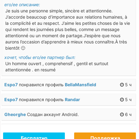
его/ее описание:
Je suis une personne simple, sincère et attentionnée.
J’accorde beaucoup d’importance aux relations humaines, à
la complicité et au respect. J’aime les petites choses de la vie
qui rendent les journées plus belles, comme un message
attentionné ou un moment de partage.J’espère que nous
aurons l’occasion d’apprendre à mieux nous connaître.À très
bientôt 🙂
хочет, чтобы его/ее партнер был:
Un homme ouvert , comprehensif , gentil et surtout
attentionnée . en resumé
Espo7
понравился профиль
BellaMansfield
5 ч
Espo7
понравился профиль
Randar
5 ч
Gheorghe
Создан аккаунт Android.
6 ч
Ben60
понравился профиль
Karin6
6 ч
Бесплатно
Поддержка