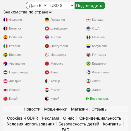
Знакомства по странам
Франция
Германия
Канада
Бельгия
Швейцария
США
Испания
Англия
Мексика
Италия
Португалия
Колумбия
Швеция
Инвалиды
Питомцы
Австралия
Марокко
Бразилия
Нидерланды
Тунис
Филиппины
Австрия
Алжир
Ливан
Япония
Египет
Залив
Китай
Кувейт
Весь список
Новости
|
Мошенники
|
Магазин
|
Отзывы
Cookies и GDPR
|
Реклама
|
О нас
|
Конфиденциальность
|
Условия использования
|
Безопасность детей
|
Контакты
|
FAQ