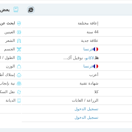
بعض ا
إعاقة مختلفة
ابحث عن
44 سنة
العينين
علاقة جدية
الشعر
فرنسا
الجسم
نوفيل آك...
الطول / ا
لاكانو
،
فرنسا
الوزن
أعزب
إمتلاك أط
شهادة تقنية
نية بإنجا
كلا
نقل السكن
الزراعة / الغابات
الديانة
تسجيل الدخول
تسجيل الدخول