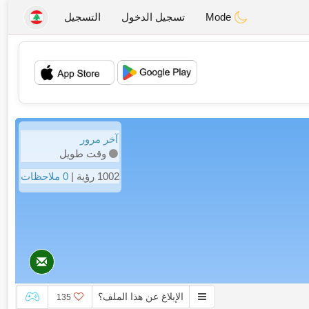
Mode
تسجيل الدخول
التسجيل
💖
💕
آخر مرور
وقت طويل
1002 رؤية |
0 ملاحظات
الإبلاغ عن هذا الملف؟
135