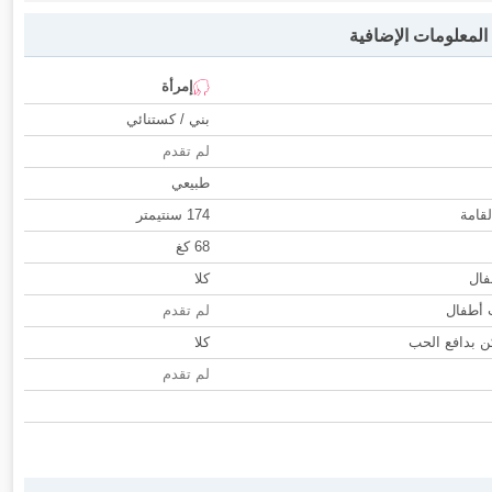
لمعلومات الإضافية
إمرأة
بني / كستنائي
لم تقدم
طبيعي
لقامة
174 سنتيمتر
68 كغ
فال
كلا
ب أطفال
لم تقدم
 بدافع الحب
كلا
لم تقدم