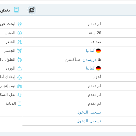
بعض ا
لم تقدم
ابحث عن
26 سنة
العينين
صداقة
الشعر
ألمانيا
الجسم
ساكسن
الطول / ا
دريسدن
،
ألمانيا
الوزن
أعزب
إمتلاك أط
لم تقدم
نية بإنجا
لم تقدم
نقل السكن
لم تقدم
الديانة
تسجيل الدخول
تسجيل الدخول