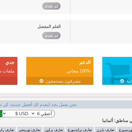
لم تقدم
الفلم المفضل
لم تقدم
الدعم
جدي
100% مجاني
ملفات ش
نية
مشرفون مستمعون
نحن نعمل بجد لنقدم لك أفضل خدمة، كن د
مناطق: ألمانيا
ورتمبيرغ
تعارف بايرن
تعارف براندنبورغ
تعارف برلين
تعارف تورينجن
تعارف راينل