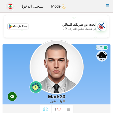
Handi Space
Toggle
Mode
تسجيل الدخول
navigation
💖
ابحث عن شريكك المثالي
💖
قم بتحميل تطبيق التعارف الآن!
💕
💕
0.7/1
1
Mark30
وقت طويل
1