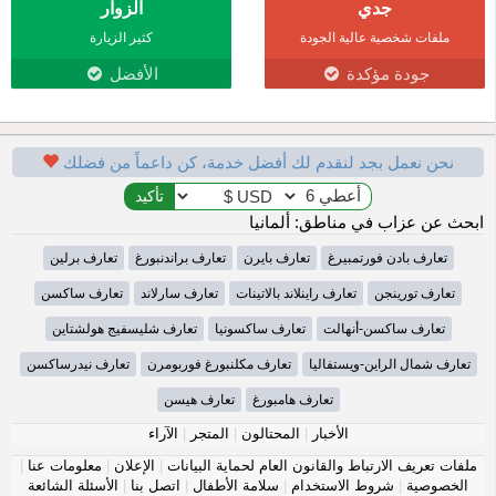
جدي
الزوار
ملفات شخصية عالية الجودة
كثير الزيارة
جودة مؤكدة
الأفضل
نحن نعمل بجد لنقدم لك أفضل خدمة، كن داعماً من فضلك
ابحث عن عزاب في مناطق: ألمانيا
تعارف بادن فورتمبيرغ
تعارف بايرن
تعارف براندنبورغ
تعارف برلين
تعارف تورينجن
تعارف راينلاند بالاتينات
تعارف سارلاند
تعارف ساكسن
تعارف ساكسن-أنهالت
تعارف ساكسونيا
تعارف شليسفيج هولشتاين
تعارف شمال الراين-ويستفاليا
تعارف مكلنبورغ فوربومرن
تعارف نيدرساكسن
تعارف هامبورغ
تعارف هيسن
الأخبار
|
المحتالون
|
المتجر
|
الآراء
ملفات تعريف الارتباط والقانون العام لحماية البيانات
|
الإعلان
|
معلومات عنا
|
الخصوصية
|
شروط الاستخدام
|
سلامة الأطفال
|
اتصل بنا
|
الأسئلة الشائعة