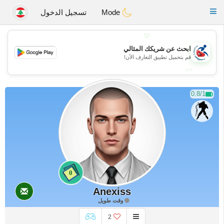
Handi Space
Toggle
Mode
تسجيل الدخول
navigation
💖
ابحث عن شريكك المثالي
💖
قم بتحميل تطبيق التعارف الآن!
💕
💕
0.8/1
0
Anexiss
وقت طويل
2