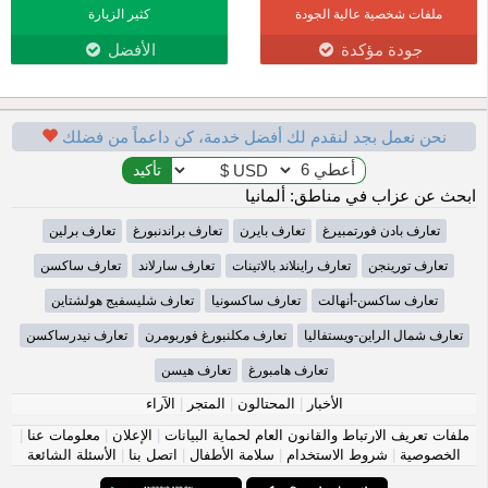
ملفات شخصية عالية الجودة
كثير الزيارة
جودة مؤكدة
الأفضل
نحن نعمل بجد لنقدم لك أفضل خدمة، كن داعماً من فضلك
ابحث عن عزاب في مناطق: ألمانيا
تعارف بادن فورتمبيرغ
تعارف بايرن
تعارف براندنبورغ
تعارف برلين
تعارف تورينجن
تعارف راينلاند بالاتينات
تعارف سارلاند
تعارف ساكسن
تعارف ساكسن-أنهالت
تعارف ساكسونيا
تعارف شليسفيج هولشتاين
تعارف شمال الراين-ويستفاليا
تعارف مكلنبورغ فوربومرن
تعارف نيدرساكسن
تعارف هامبورغ
تعارف هيسن
الأخبار
|
المحتالون
|
المتجر
|
الآراء
ملفات تعريف الارتباط والقانون العام لحماية البيانات
|
الإعلان
|
معلومات عنا
|
الخصوصية
|
شروط الاستخدام
|
سلامة الأطفال
|
اتصل بنا
|
الأسئلة الشائعة