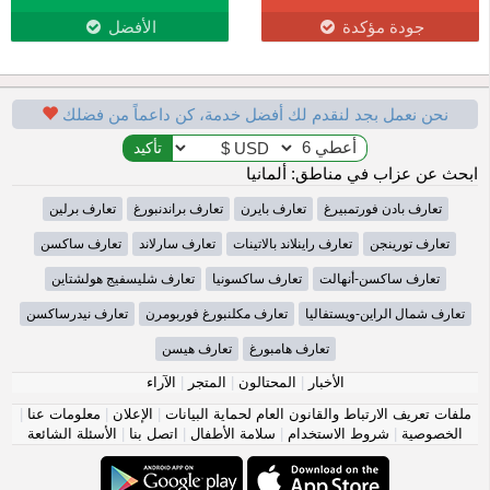
جودة مؤكدة
الأفضل
نحن نعمل بجد لنقدم لك أفضل خدمة، كن داعماً من فضلك
ابحث عن عزاب في مناطق: ألمانيا
تعارف بادن فورتمبيرغ
تعارف بايرن
تعارف براندنبورغ
تعارف برلين
تعارف تورينجن
تعارف راينلاند بالاتينات
تعارف سارلاند
تعارف ساكسن
تعارف ساكسن-أنهالت
تعارف ساكسونيا
تعارف شليسفيج هولشتاين
تعارف شمال الراين-ويستفاليا
تعارف مكلنبورغ فوربومرن
تعارف نيدرساكسن
تعارف هامبورغ
تعارف هيسن
الأخبار
|
المحتالون
|
المتجر
|
الآراء
ملفات تعريف الارتباط والقانون العام لحماية البيانات
|
الإعلان
|
معلومات عنا
|
الخصوصية
|
شروط الاستخدام
|
سلامة الأطفال
|
اتصل بنا
|
الأسئلة الشائعة