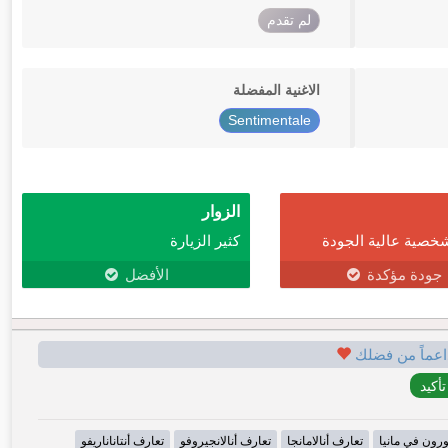
لم تقدم
الاغنية المفضلة
Sentimentale
الزوار
خصية عالية الجودة
كثير الزيارة
جودة مؤكدة
الأفضل
اعماً من فضلك
رون في مانيا
تعارف أنالامانجا
تعارف أنالانجيروفو
تعارف أنتاناناريفو