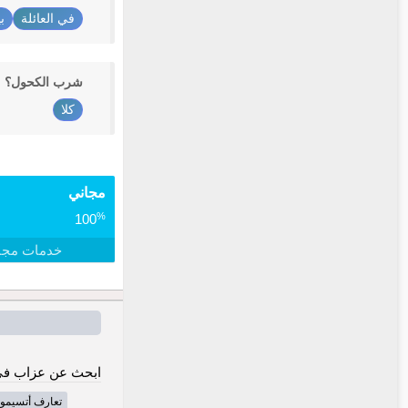
في العائلة
ب
شرب الكحول؟
كلا
مجاني
%
100
خدمات مجا
ابحث عن عزاب في
تعارف أتسيمو-أ