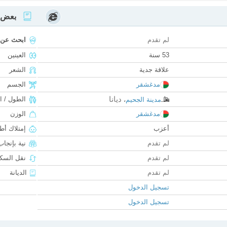
بعض ا
لم تقدم
ابحث عن
53 سنة
العينين
علاقة جدية
الشعر
مدغشقر
الجسم
ديانا
الطول / ا
مدينة الجحيم
،
مدغشقر
الوزن
أعزب
إمتلاك أط
لم تقدم
نية بإنجا
لم تقدم
نقل السكن
لم تقدم
الديانة
تسجيل الدخول
تسجيل الدخول