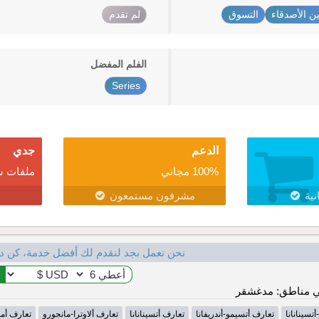
ين الأصدقاء
التسوق
لم تقدم
الفلم المفضل
Series
الدعم
جدي
100% مجاني
ملفات ش
نية
مشرفون مستمعون
نحن نعمل بجد لنقدم لك أفضل خدمة، كن د
 مناطق: مدغشقر
تسينانانا
تعارف أتسيمو-أندريفانا
تعارف أتسينانانا
تعارف ألاوترا-مانجورو
تعارف أمو