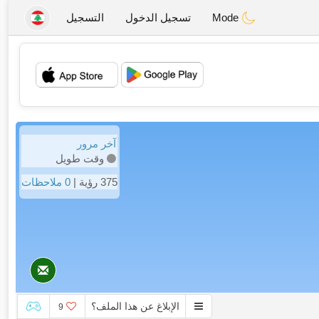
Mode
تسجيل الدخول
التسجيل
💖
💕
آخر مرور
وقت طويل
375 رؤية |
0 ملاحظات
الإبلاغ عن هذا الملف؟
9