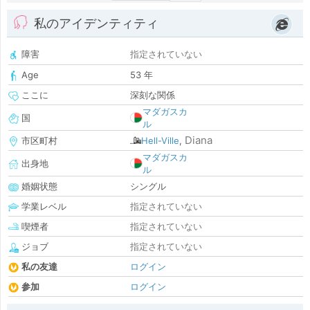
私のアイデンティティ
障害
指定されていない
Age
53 年
ここに
深刻な関係
マダガスカ
国
ル
Diana
市区町村
Hell-Ville
,
マダガスカ
出身地
ル
婚姻状態
シングル
学業レベル
指定されていない
喫煙者
指定されていない
ジョブ
指定されていない
私の友達
ログイン
参加
ログイン