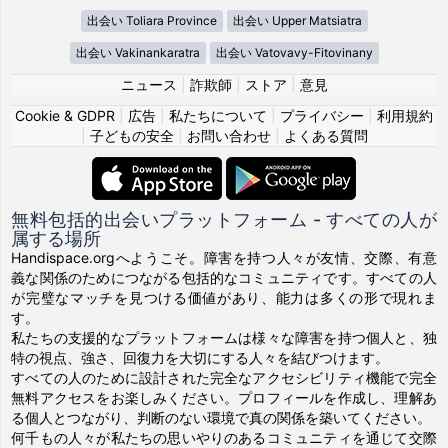
出会い Toliara Province
出会い Upper Matsiatra
出会い Vakinankaratra
出会い Vatovavy-Fitovinany
ニュース
|
詐欺師
|
ストア
|
意見
Cookie & GDPR
|
広告
|
私たちについて
|
プライバシー
|
利用規約
|
子どもの安全
|
お問い合わせ
|
よくある質問
無料包括的出会いプラットフォーム - すべての人が
属する場所
Handispace.orgへようこそ。障害を持つ人々が友情、交際、有意
義な関係のためにつながる包括的なコミュニティです。すべての人
が完璧なマッチを見つける価値があり、能力は多くの形で現れま
す。
私たちの支援的なプラットフォームは様々な障害を持つ個人と、独
特の視点、強さ、回復力を大切にする人々を結びつけます。
すべての人のために設計された完全なアクセシビリティ機能で完全
無料アクセスをお楽しみください。プロフィールを作成し、理解あ
る個人とつながり、判断のない環境で真の関係を築いてください。
何千もの人々が私たちの思いやりのあるコミュニティを通じて交際