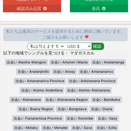
確認済み品質
最高
私たちは最高のサービスを提供するために懸命に働いています。
ご協力をお願いします
以下の地域でシングルを見つける： マダガスカル
出会い Alaotra-Mangoro
出会い Amoron i Mania
出会い Analamanga
出会い Analanjirofo
出会い Anosy
出会い Antananarivo
出会い Antananarivo Province
出会い Antsiranana Province
出会い Atsimo-Andrefana
出会い Atsimo-Atsinanana
出会い Atsinanana
出会い Atsinanana Region
出会い Betsiboka
出会い Boeny Region
出会い Bongolava
出会い Diana
出会い Fianarantsoa Province
出会い Ihorombe
出会い Itasy
出会い Melaky
出会い Menabe
出会い Sava
出会い Sofia