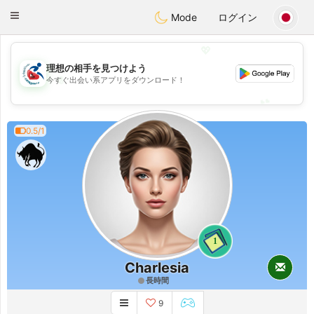
Handi Space
Toggle
Mode
ログイン
navigation
💖
理想の相手を見つけよう
💖
今すぐ出会い系アプリをダウンロード！
💕
💕
0.5/1
1
Charlesia
長時間
9