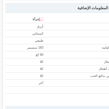
لمعلومات الإضافية
إمرأة
أزرق
كستنائي
طبيعي
لقامة
183 سنتيمتر
60 كغ
فال
كلا
ب أطفال
كلا
 بدافع الحب
كلا
آخر