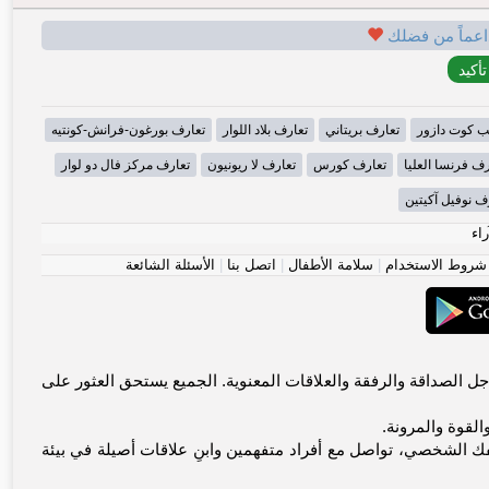
اعماً من فضلك
ب كوت دازور
تعارف بريتاني
تعارف بلاد اللوار
تعارف بورغون-فرانش-كونتيه
رف فرنسا العليا
تعارف كورس
تعارف لا ريونيون
تعارف مركز فال دو لوار
ف نوفيل آكيتين
راء
شروط الاستخدام
|
سلامة الأطفال
|
اتصل بنا
|
الأسئلة الشائعة
يتواصلون من أجل الصداقة والرفقة والعلاقات المعنوية. الجميع يستحق العثور على
القوة والمرونة.
ك الشخصي، تواصل مع أفراد متفهمين وابنِ علاقات أصيلة في بيئة