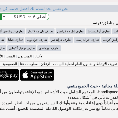
نحن نعمل بجد لنقدم لك أفضل خدمة، كن د
 مناطق: فرنسا
لب
تعارف أوكسيتانيا
تعارف إيل دو فرانس
تعارف باي دو لا لوار
تعارف بروفانس أل
انش كونتيه
تعارف جراند إست
تعارف جراند تير
تعارف جوادلوب
تعارف غيانا
تعا
تعارف نورماندي
تعارف نوفيل آكيتاين
تعار
الأخبار
|
المحتالون
|
المتجر
|
الآ
عريف الارتباط والقانون العام لحماية البيانات
|
الإعلان
|
معلومات عنا
|
الخصوصية
|
 مجانية - حيث الجميع ينتمي
مرحباً بك في Handispace.org، المجتمع الشامل حيث الأشخاص ذوو الإعاقة 
لقدرات تأتي في أشكال متعددة.
ع أفراداً ذوي إعاقات متنوعة وأولئك الذين يقدرون وجهات النظر الفريدة و
ي تماماً مع ميزات إمكانية الوصول الكاملة المصممة للجميع. أنشئ ملف