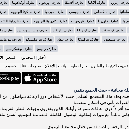
عارف أريزونا
تعارف ألاباما
تعارف ألاسكا
تعارف أوريغون
تعارف أوكلاهوما
تعارف
لفانيا
تعارف تكساس
تعارف تينيسي
تعارف جورجيا
تعارف داكوتا الجنوبية
تعارف
ربية
تعارف فلوريدا
تعارف فيرمونت
تعارف كارولينا الجنوبية
تعارف كارولينا الشما
تعارف كونيتيكت
تعارف لويزيانا
تعارف ماريلاند
تعارف ماساتشوستس
تعارف ما
تعارف مينيسوتا
تعارف نبراسكا
تعارف نيفادا
تعارف نيو مكسيكو
تعارف نيو هامب
تعارف وايومنغ
تعارف ويسكونسن
ت
الأخبار
|
المحتالون
|
المتجر
|
الآ
عريف الارتباط والقانون العام لحماية البيانات
|
الإعلان
|
معلومات عنا
|
الخصوصية
|
 مجانية - حيث الجميع ينتمي
مرحباً بك في Handispace.org، المجتمع الشامل حيث الأشخاص ذوو الإعاقة 
لقدرات تأتي في أشكال متعددة.
ع أفراداً ذوي إعاقات متنوعة وأولئك الذين يقدرون وجهات النظر الفريدة و
ي تماماً مع ميزات إمكانية الوصول الكاملة المصممة للجميع. أنشئ ملف
ا الرفقة والصداقة من خلال مجتمعنا الرعوي.