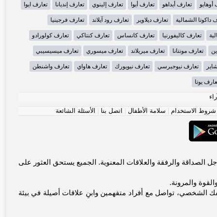
 أوهايو
تعارف أيداهو
تعارف أيوا
تعارف إلينوي
تعارف إنديانا
تعارف ايوا
 داكوتا الشمالية
تعارف ديلاوير
تعارف رود آيلاند
تعارف فرجينيا
لية
تعارف كاليفورنيا
تعارف كانساس
تعارف كنتاكي
تعارف كولورادو
ين
تعارف مونتانا
تعارف ميريلاند
تعارف ميسوري
تعارف ميسيسيبي
شاير
تعارف نيوجيرسي
تعارف نيويورك
تعارف هاواي
تعارف واشنطن
عارف يوتا
راء
شروط الاستخدام
|
سلامة الأطفال
|
اتصل بنا
|
الأسئلة الشائعة
يتواصلون من أجل الصداقة والرفقة والعلاقات المعنوية. الجميع يستحق العثور على
القوة والمرونة.
ك الشخصي، تواصل مع أفراد متفهمين وابنِ علاقات أصيلة في بيئة