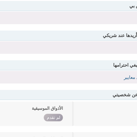
 بي
أريدها عند شريكي
بغي احترامها
معايير
 عن شخصيتي
الأذواق الموسيقية
لم تقدم