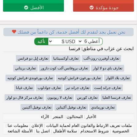
جودة مؤكدة
الأفضل
نحن نعمل بجد لنقدم لك أفضل خدمة، كن داعماً من فضلك
ابحث عن عزاب في مناطق: فرنسا
تعارف أوفيرن-رون-ألب
تعارف أوكسيتانيا
تعارف إيل دو فرانس
تعارف باي دو لا لوار
تعارف بروفانس ألب كوت دازور
تعارف بريتاني
تعارف بلاد اللوار
تعارف بورغون-فرانش-كونتيه
تعارف بورغوندي-فرانش كونتيه
تعارف جراند إست
تعارف جراند تير
تعارف جوادلوب
تعارف غيانا
تعارف فرنسا العليا
تعارف كورس
تعارف لا ريونيون
تعارف مركز فال دو لوار
تعارف نورماندي
تعارف نوفيل آكيتاين
تعارف نوفيل آكيتين
الأخبار
|
المحتالون
|
المتجر
|
الآراء
ملفات تعريف الارتباط والقانون العام لحماية البيانات
|
الإعلان
|
معلومات عنا
|
الخصوصية
|
شروط الاستخدام
|
سلامة الأطفال
|
اتصل بنا
|
الأسئلة الشائعة