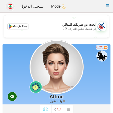
Handi Space
Toggle
Mode
تسجيل الدخول
navigation
💖
ابحث عن شريكك المثالي
قم بتحميل تطبيق التعارف الآن!
💖
💕
💕
0.2/1
0
Altine
وقت طويل
0