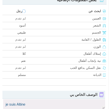
ابحث عن
رجل
العينين
لم تقدم
الشعر
أسود
الجسم
طبيعي
الطول / القامة
لم تقدم
الوزن
لم تقدم
إمتلاك أطفال
كلا
نية بإنجاب أطفال
نعم
نقل السكن بدافع الحب
لم تقدم
الديانة
مسلم
الوصف الخاص بي
je suis Altine