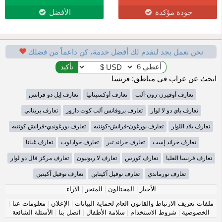
جودة مؤكدة
الأفضل
نحن نعمل بجد لنقدم لك أفضل خدمة، كن داعماً من فضلك
ابحث عن عزاب في مناطق: فرنسا
تعارف أوفيرن-رون-ألب
تعارف أوكسيتانيا
تعارف إيل دو فرانس
تعارف باي دو لا لوار
تعارف بروفانس ألب كوت دازور
تعارف بريتاني
تعارف بلاد اللوار
تعارف بورغون-فرانش-كونتيه
تعارف بورغوندي-فرانش كونتيه
تعارف جراند إست
تعارف جراند تير
تعارف جوادلوب
تعارف غيانا
تعارف فرنسا العليا
تعارف كورس
تعارف لا ريونيون
تعارف مركز فال دو لوار
تعارف نورماندي
تعارف نوفيل آكيتاين
تعارف نوفيل آكيتين
الأخبار
|
المحتالون
|
المتجر
|
الآراء
ملفات تعريف الارتباط والقانون العام لحماية البيانات
|
الإعلان
|
معلومات عنا
|
الخصوصية
|
شروط الاستخدام
|
سلامة الأطفال
|
اتصل بنا
|
الأسئلة الشائعة