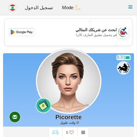
Handi Space
Toggle
Mode
تسجيل الدخول
navigation
💖
ابحث عن شريكك المثالي
💖
قم بتحميل تطبيق التعارف الآن!
💕
💕
0.7/1
0
Picorette
وقت طويل
0