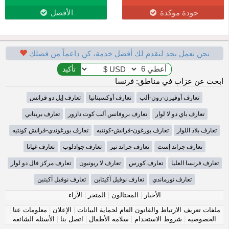
جودة مؤكدة
الأفضل
نحن نعمل بجد لنقدم لك أفضل خدمة، كن داعماً من فضلك
ابحث عن عزاب في مناطق: فرنسا
تعارف أوفيرن-رون-ألب
تعارف أوكسيتانيا
تعارف إيل دو فرانس
تعارف باي دو لا لوار
تعارف بروفانس ألب كوت دازور
تعارف بريتاني
تعارف بلاد اللوار
تعارف بورغون-فرانش-كونتيه
تعارف بورغوندي-فرانش كونتيه
تعارف جراند إست
تعارف جراند تير
تعارف جوادلوب
تعارف غيانا
تعارف فرنسا العليا
تعارف كورس
تعارف لا ريونيون
تعارف مركز فال دو لوار
تعارف نورماندي
تعارف نوفيل آكيتاين
تعارف نوفيل آكيتين
الأخبار
|
المحتالون
|
المتجر
|
الآراء
ملفات تعريف الارتباط والقانون العام لحماية البيانات
|
الإعلان
|
معلومات عنا
|
الخصوصية
|
شروط الاستخدام
|
سلامة الأطفال
|
اتصل بنا
|
الأسئلة الشائعة