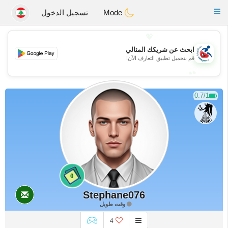
Handi Space
Toggle
Mode
تسجيل الدخول
navigation
💖
ابحث عن شريكك المثالي
💖
قم بتحميل تطبيق التعارف الآن!
💕
💕
0.7/1
0
Stephane076
وقت طويل
4