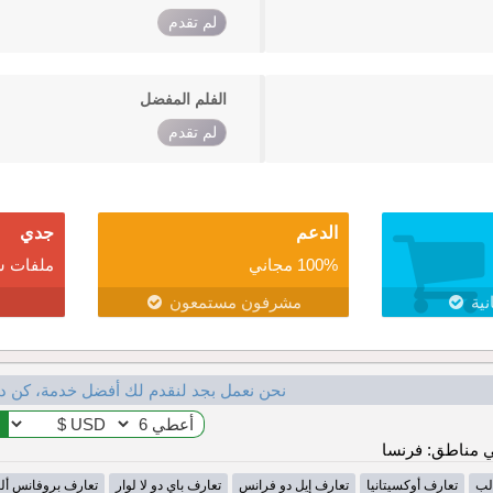
لم تقدم
الفلم المفضل
لم تقدم
الدعم
جدي
100% مجاني
ملفات ش
نية
مشرفون مستمعون
نحن نعمل بجد لنقدم لك أفضل خدمة، كن د
 مناطق: فرنسا
لب
تعارف أوكسيتانيا
تعارف إيل دو فرانس
تعارف باي دو لا لوار
تعارف بروفانس أل