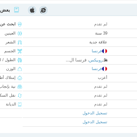
بعض ا
لم تقدم
ابحث عن
39 سنة
العينين
علاقة جدية
الشعر
فرنسا
الجسم
فرنسا ال...
الطول / ا
روبيكس
،
فرنسا
الوزن
أعزب
إمتلاك أط
لم تقدم
نية بإنجا
لم تقدم
نقل السكن
لم تقدم
الديانة
تسجيل الدخول
تسجيل الدخول