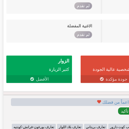
لم تقدم
الاغنية المفضلة
لم تقدم
الزوار
خصية عالية الجودة
كثير الزيارة
جودة مؤكدة
الأفضل
اعماً من فضلك
ب كوت دازور
تعارف بريتاني
تعارف بلاد اللوار
تعارف بورغون-فرانش-كونتيه