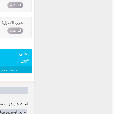
لم تقدم
شرب الكحول؟
لم تقدم
مجاني
%
100
خدمات مجا
ابحث عن عزاب في
تعارف أوفيرن-رون-أ