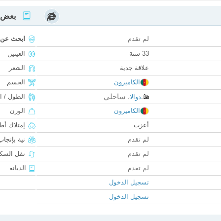
بعض ا
لم تقدم
ابحث عن
33 سنة
العينين
علاقة جدية
الشعر
الكاميرون
الجسم
ساحلي
الطول / ا
دوالا
،
الكاميرون
الوزن
أعزب
إمتلاك أط
لم تقدم
نية بإنجا
لم تقدم
نقل السكن
لم تقدم
الديانة
تسجيل الدخول
تسجيل الدخول