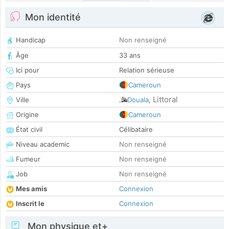
Mon identité
Handicap
Non renseigné
Âge
33 ans
Ici pour
Relation sérieuse
Pays
Cameroun
Littoral
Ville
Douala
,
Origine
Cameroun
État civil
Célibataire
Niveau academic
Non renseigné
Fumeur
Non renseigné
Job
Non renseigné
Mes amis
Connexion
Inscrit le
Connexion
Mon physique et+