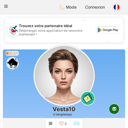
Handi Space
Toggle
Mode
Connexion
navigation
💖
Trouvez votre partenaire idéal
Téléchargez notre application de rencontre
💖
maintenant !
💕
💕
0.5/1
1
Vesta10
longtemps
0