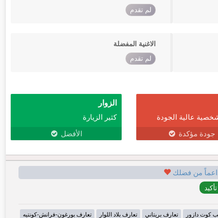
لم تقدم
الاغنية المفضلة
لم تقدم
الزوار
خصية عالية الجودة
كثير الزيارة
جودة مؤكدة
الأفضل
اعماً من فضلك
ب كوت دازور
تعارف بريتاني
تعارف بلاد اللوار
تعارف بورغون-فرانش-كونتيه