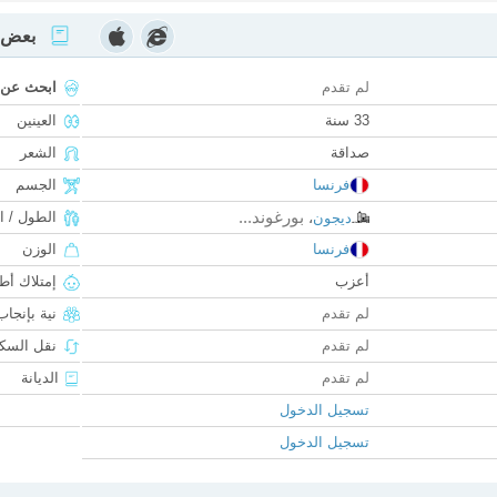
بعض ا
لم تقدم
ابحث عن
33 سنة
العينين
صداقة
الشعر
فرنسا
الجسم
بورغوند...
الطول / ا
ديجون
،
فرنسا
الوزن
أعزب
إمتلاك أط
لم تقدم
نية بإنجا
لم تقدم
نقل السكن
لم تقدم
الديانة
تسجيل الدخول
تسجيل الدخول