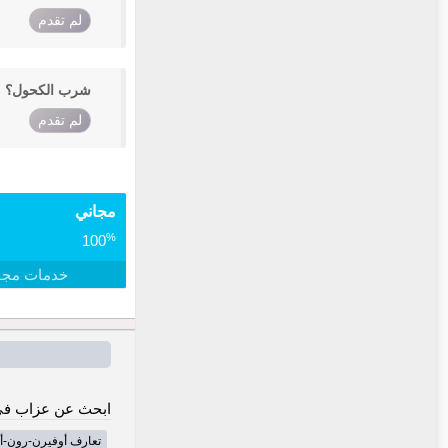
لم تقدم
شرب الكحول؟
لم تقدم
مجاني
%
100
خدمات مجا
ابحث عن عزاب في
تعارف أوفيرن-رون-أ