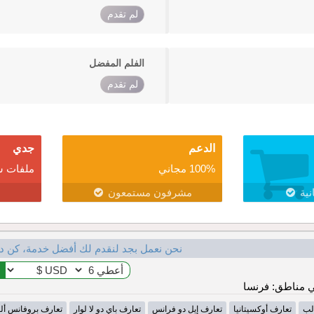
لم تقدم
الفلم المفضل
لم تقدم
الدعم
جدي
100% مجاني
ملفات ش
نية
مشرفون مستمعون
نحن نعمل بجد لنقدم لك أفضل خدمة، كن د
 مناطق: فرنسا
لب
تعارف أوكسيتانيا
تعارف إيل دو فرانس
تعارف باي دو لا لوار
تعارف بروفانس أل