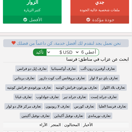
جدي
الزوار
ملفات شخصية عالية الجودة
كثير الزيارة
جودة مؤكدة
الأفضل
نحن نعمل بجد لنقدم لك أفضل خدمة، كن داعماً من فضلك
ابحث عن عزاب في مناطق: فرنسا
تعارف أوفيرن-رون-ألب
تعارف أوكسيتانيا
تعارف إيل دو فرانس
تعارف باي دو لا لوار
تعارف بروفانس ألب كوت دازور
تعارف بريتاني
تعارف بلاد اللوار
تعارف بورغون-فرانش-كونتيه
تعارف بورغوندي-فرانش كونتيه
تعارف جراند إست
تعارف جراند تير
تعارف جوادلوب
تعارف غيانا
تعارف فرنسا العليا
تعارف كورس
تعارف لا ريونيون
تعارف مركز فال دو لوار
تعارف نورماندي
تعارف نوفيل آكيتاين
تعارف نوفيل آكيتين
الأخبار
|
المحتالون
|
المتجر
|
الآراء