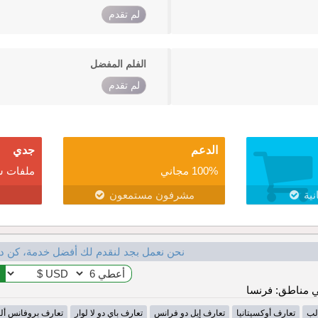
لم تقدم
الفلم المفضل
لم تقدم
الدعم
جدي
100% مجاني
ملفات ش
نية
مشرفون مستمعون
نحن نعمل بجد لنقدم لك أفضل خدمة، كن د
 مناطق: فرنسا
لب
تعارف أوكسيتانيا
تعارف إيل دو فرانس
تعارف باي دو لا لوار
تعارف بروفانس أل