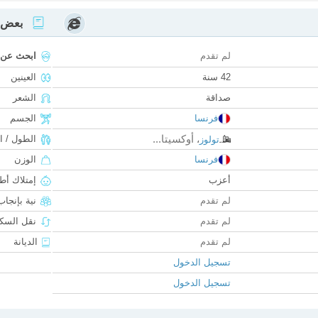
بعض ا
لم تقدم
ابحث عن
42 سنة
العينين
صداقة
الشعر
فرنسا
الجسم
أوكسيتا...
الطول / ا
تولوز
،
فرنسا
الوزن
أعزب
إمتلاك أط
لم تقدم
نية بإنجا
لم تقدم
نقل السكن
لم تقدم
الديانة
تسجيل الدخول
تسجيل الدخول