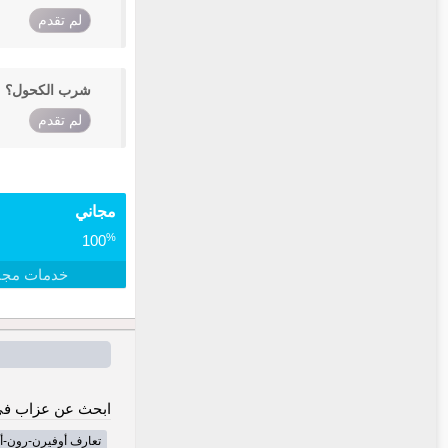
لم تقدم
شرب الكحول؟
لم تقدم
مجاني
%
100
خدمات مجا
ابحث عن عزاب في
تعارف أوفيرن-رون-أ