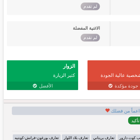
لم تقدم
الاغنية المفضلة
لم تقدم
الزوار
خصية عالية الجودة
كثير الزيارة
جودة مؤكدة
الأفضل
اعماً من فضلك
ب كوت دازور
تعارف بريتاني
تعارف بلاد اللوار
تعارف بورغون-فرانش-كونتيه