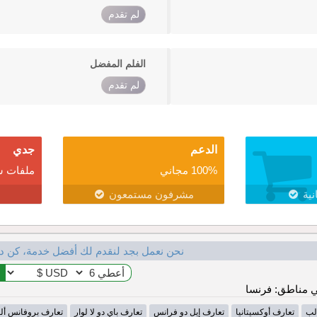
لم تقدم
الفلم المفضل
لم تقدم
الدعم
جدي
100% مجاني
ملفات ش
نية
مشرفون مستمعون
نحن نعمل بجد لنقدم لك أفضل خدمة، كن د
 مناطق: فرنسا
لب
تعارف أوكسيتانيا
تعارف إيل دو فرانس
تعارف باي دو لا لوار
تعارف بروفانس أل