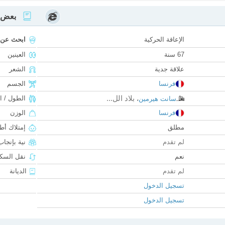
بعض ا
الإعاقة الحركية
ابحث عن
67 سنة
العينين
علاقة جدية
الشعر
فرنسا
الجسم
بلاد الل...
الطول / ا
سانت هيرمين
،
فرنسا
الوزن
مطلق
إمتلاك أط
لم تقدم
نية بإنجا
نعم
نقل السكن
لم تقدم
الديانة
تسجيل الدخول
تسجيل الدخول