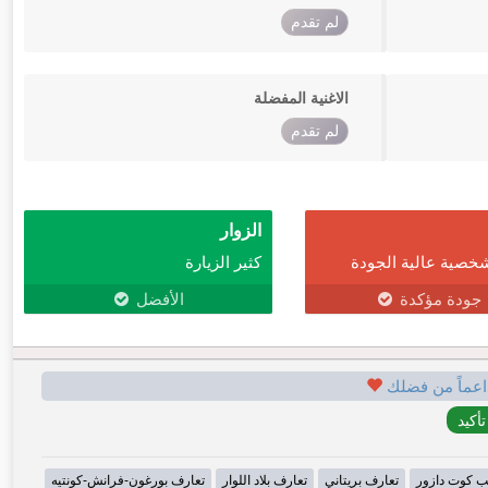
لم تقدم
الاغنية المفضلة
لم تقدم
الزوار
خصية عالية الجودة
كثير الزيارة
جودة مؤكدة
الأفضل
اعماً من فضلك
ب كوت دازور
تعارف بريتاني
تعارف بلاد اللوار
تعارف بورغون-فرانش-كونتيه