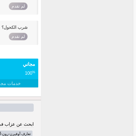
لم تقدم
شرب الكحول؟
لم تقدم
مجاني
%
100
خدمات مجا
ابحث عن عزاب في
تعارف أوفيرن-رون-أ