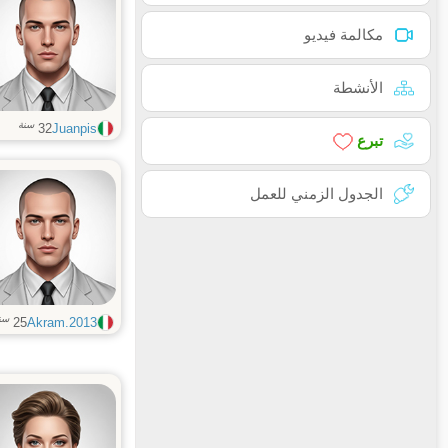
مكالمة فيديو
الأنشطة
سنة
32
Juanpis
تبرع
الجدول الزمني للعمل
سن
25
Akram.2013