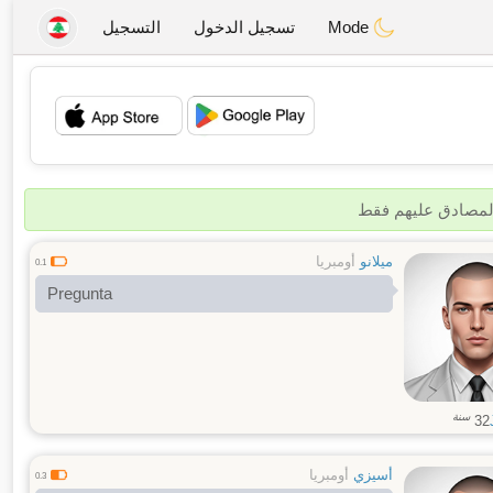
Mode
تسجيل الدخول
التسجيل
💖
💕
المصادق عليهم فقط
ميلانو
أومبريا
0.1
Pregunta
سنة
32
أسيزي
أومبريا
0.3