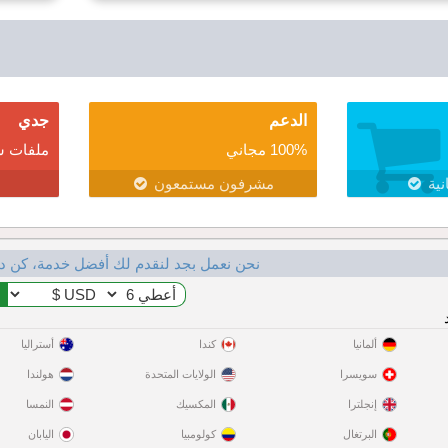
الدعم
جدي
100% مجاني
ملفات ش
نية
مشرفون مستمعون
نحن نعمل بجد لنقدم لك أفضل خدمة، كن د
ألمانيا
كندا
أستراليا
سويسرا
الولايات المتحدة
هولندا
إنجلترا
المكسيك
النمسا
البرتغال
كولومبيا
اليابان