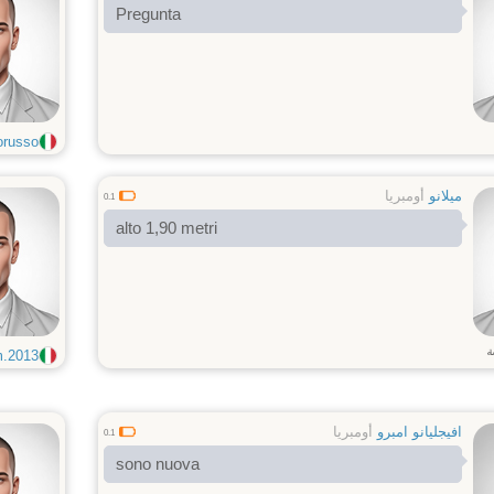
Pregunta
orusso
ميلانو
أومبريا
0.1
alto 1,90 metri
ة
2013...
افيجليانو امبرو
أومبريا
0.1
sono nuova