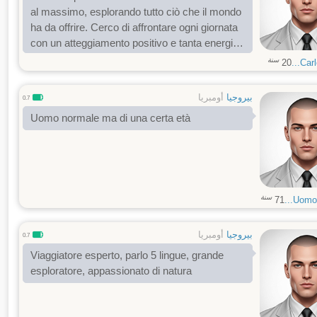
al massimo, esplorando tutto ciò che il mondo
ha da offrire. Cerco di affrontare ogni giornata
con un atteggiamento positivo e tanta energia,
godendomi sia le piccole gioie quotidiane che
سنة
20
Carlo
le grandi avventure. La vita è un viaggio che
voglio vivere intensamente, sempre alla
بيروجيا
أومبريا
0.7
ricerca di nuove esperienze.
Uomo normale ma di una certa età
سنة
71
Uomodi
بيروجيا
أومبريا
0.7
Viaggiatore esperto, parlo 5 lingue, grande
esploratore, appassionato di natura