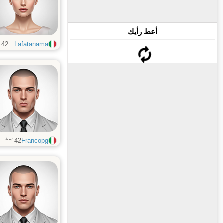
أعط رأيك
42
Lafatanama...
سنة
42
Francopg