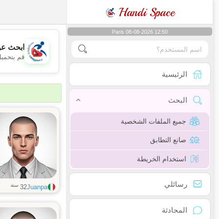
Handi Space
Paris 08-08-2026 12:50
ابحث عن
قم بتحميل
الرئيسية
البحث
جميع الملفات الشخصية
صانع التطابق
استخدام الخريطة
رسائلي
سنة
32
Juanpa
المحادثة