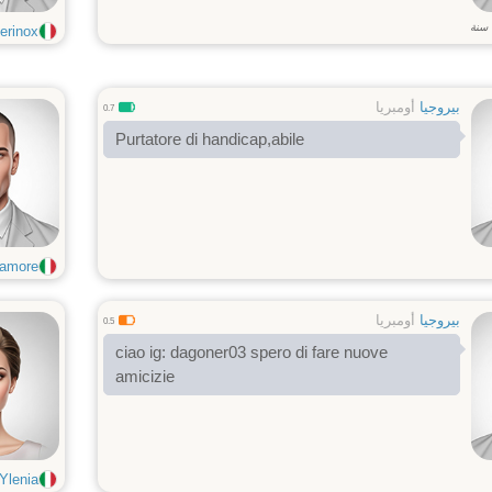
سنة
erinox
بيروجيا
أومبريا
0.7
Purtatore di handicap,abile
more...
بيروجيا
أومبريا
0.5
ciao ig: dagoner03 spero di fare nuove
amicizie
Ylenia