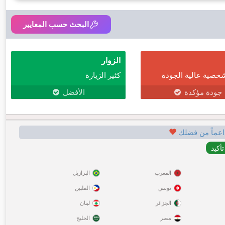
البحث حسب المعايير
الزوار
خصية عالية الجودة
كثير الزيارة
جودة مؤكدة
الأفضل
اعماً من فضلك
المغرب
البرازيل
تونس
الفلبين
الجزائر
لبنان
مصر
الخليج