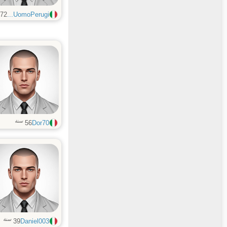
72
UomoPerugi...
سنة
56
Dor70
سنة
39
Daniel003