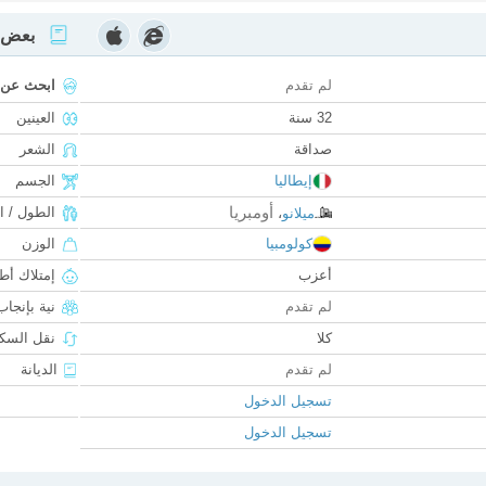
بعض ا
لم تقدم
ابحث عن
32 سنة
العينين
صداقة
الشعر
إيطاليا
الجسم
أومبريا
الطول / ا
ميلانو
،
كولومبيا
الوزن
أعزب
إمتلاك أط
لم تقدم
نية بإنجا
كلا
نقل السكن
لم تقدم
الديانة
تسجيل الدخول
تسجيل الدخول