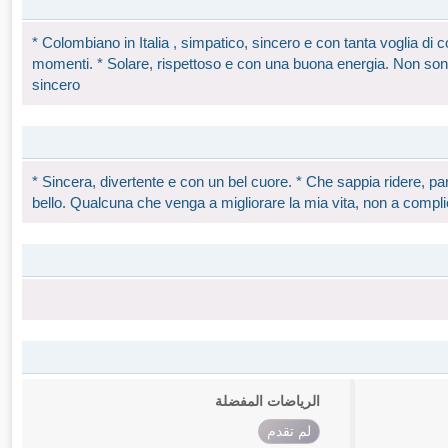
* Colombiano in Italia , simpatico, sincero e con tanta voglia di c
momenti. * Solare, rispettoso e con una buona energia. Non sono
sincero
* Sincera, divertente e con un bel cuore. * Che sappia ridere, par
bello. Qualcuna che venga a migliorare la mia vita, non a compli
الرياضات المفضلة
لم تقدم