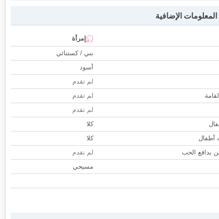
لمعلومات الإضافية
إمرأة
بني / كستنائي
أسود
لم تقدم
لقامة
لم تقدم
لم تقدم
فال
كلا
ب أطفال
كلا
 بدافع الحب
لم تقدم
مسيحي