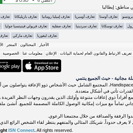
مناطق: إيطاليا
بروتسو
تعارف أوستا
تعارف أومبريا
تعارف إميليا رومانيا
تعارف بازيليكاتا
تعارف ب
رول
تعارف توسكانا
تعارف سردينيا
تعارف صقلية
تعارف فريولي فينيتسيا جوليا
ت
تعارف ليغوريا
تعارف ماركي
تعارف
الأخبار
|
المحتالون
|
المتجر
|
الآ
عريف الارتباط والقانون العام لحماية البيانات
|
الإعلان
|
معلومات عنا
|
الخصوصية
|
 مجانية - حيث الجميع ينتمي
مرحباً بك في Handispace.org، المجتمع الشامل حيث الأشخاص ذوو الإعاقة 
لقدرات تأتي في أشكال متعددة.
ع أفراداً ذوي إعاقات متنوعة وأولئك الذين يقدرون وجهات النظر الفريدة و
ي تماماً مع ميزات إمكانية الوصول الكاملة المصممة للجميع. أنشئ ملف
ا الرفقة والصداقة من خلال مجتمعنا الرعوي.
لا يعرف حدوداً. شريكك المثالي والمتفهم ينتظر لقاء الشخص الرائع الذي 
ight
ISN Connect
.
All rights reserved.