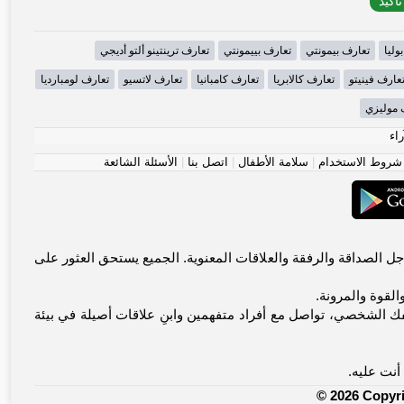
وليا
تعارف بيمونتي
تعارف بييمونتي
تعارف ترينتينو ألتو أديجي
عارف فينيتو
تعارف كالابريا
تعارف كامبانيا
تعارف لاتسيو
تعارف لومبارديا
 موليزي
راء
شروط الاستخدام
|
سلامة الأطفال
|
اتصل بنا
|
الأسئلة الشائعة
يتواصلون من أجل الصداقة والرفقة والعلاقات المعنوية. الجميع يستحق العثور على
القوة والمرونة.
ك الشخصي، تواصل مع أفراد متفهمين وابنِ علاقات أصيلة في بيئة
أنت عليه.
© 2026 Copyr