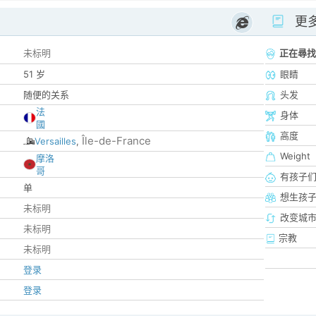
更
未标明
正在尋找
51 岁
眼睛
随便的关系
头发
法
身体
國
高度
Île-de-France
Versailles
,
Weight
摩洛
哥
有孩子
单
想生孩
未标明
改变城市
未标明
宗教
未标明
登录
登录