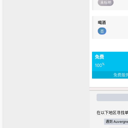
未标明
喝酒
否
免费
%
100
免费服
在以下地区寻找单
遇到 Auvergne