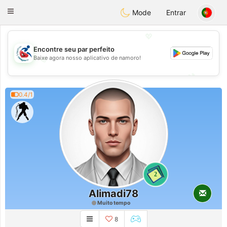
Handi Space
Toggle
Mode
Entrar
navigation
💖
Encontre seu par perfeito
Baixe agora nosso aplicativo de namoro!
💖
💕
💕
0.4/1
2
Alimadi78
Muito tempo
8