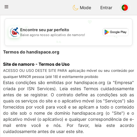
Handi Space
Toggle
Mode
Entrar
navigation
💖
Encontre seu par perfeito
💕
Baixe agora nosso aplicativo de namoro!
💕
💖
Termos do handispace.org
Site de namoro - Termos de Uso
ACESSO OU USO DESTE SITE PARA aplicação móvel ou seu conteúdo por
qualquer MINOR pessoa (até 18) é estritamente proibido
Estas condições são emitidas por handispace.org (a "Empresa"
criada por ISN Services). Leia estes Termos cuidadosamente
antes de se registrar. O contrato define as condições sob as
quais os serviços do site e o aplicativo móvel (os "Serviços") são
fornecidos por você para você e se aplicam a todo o conteúdo
do site sob o nome de domínio handispace.org (o "Site") e o
aplicativo móvel (o aplicativo) e qualquer correspondência de e-
mail entre você e nós. Por favor, leia este acordo
cuidadosamente antes de usar este site.