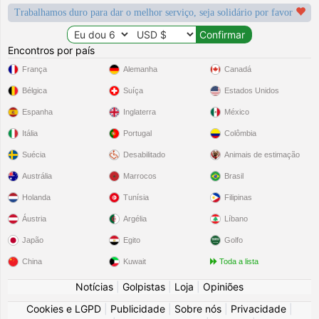
Trabalhamos duro para dar o melhor serviço, seja solidário por favor
Encontros por país
França
Alemanha
Canadá
Bélgica
Suíça
Estados Unidos
Espanha
Inglaterra
México
Itália
Portugal
Colômbia
Suécia
Desabilitado
Animais de estimação
Austrália
Marrocos
Brasil
Holanda
Tunísia
Filipinas
Áustria
Argélia
Líbano
Japão
Egito
Golfo
China
Kuwait
Toda a lista
Notícias
|
Golpistas
|
Loja
|
Opiniões
Cookies e LGPD
|
Publicidade
|
Sobre nós
|
Privacidade
|